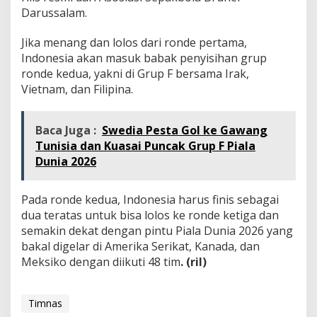
Darussalam.
Jika menang dan lolos dari ronde pertama,
Indonesia akan masuk babak penyisihan grup
ronde kedua, yakni di Grup F bersama Irak,
Vietnam, dan Filipina.
Baca Juga :
Swedia Pesta Gol ke Gawang
Tunisia dan Kuasai Puncak Grup F Piala
Dunia 2026
Pada ronde kedua, Indonesia harus finis sebagai
dua teratas untuk bisa lolos ke ronde ketiga dan
semakin dekat dengan pintu Piala Dunia 2026 yang
bakal digelar di Amerika Serikat, Kanada, dan
Meksiko dengan diikuti 48 tim
. (ril)
Timnas