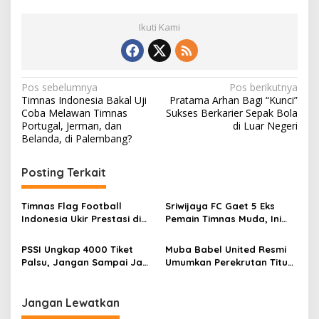
Ikuti Kami
N
Pos sebelumnya
Pos berikutnya
Timnas Indonesia Bakal Uji
Pratama Arhan Bagi “Kunci”
a
Coba Melawan Timnas
Sukses Berkarier Sepak Bola
v
Portugal, Jerman, dan
di Luar Negeri
Belanda, di Palembang?
i
g
Posting Terkait
a
s
Timnas Flag Football
Sriwijaya FC Gaet 5 Eks
Indonesia Ukir Prestasi di
Pemain Timnas Muda, Ini
i
IFAF Asia–Oceania
Profil Lengkapnya!
p
Championship 2025!
PSSI Ungkap 4000 Tiket
Muba Babel United Resmi
Palsu, Jangan Sampai Jadi
Umumkan Perekrutan Titus
o
Korban Jelang Duel Timnas!
Bonai
s
Jangan Lewatkan