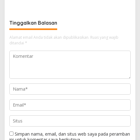
Marcelo Djalo Siap Jadi
Tembok Kokoh Macan Putih
Tinggalkan Balasan
Alamat email Anda tidak akan dipublikasikan.
Ruas yang wajib
ditandai
*
Simpan nama, email, dan situs web saya pada peramban
ini untuk komentar saya berikutnya.