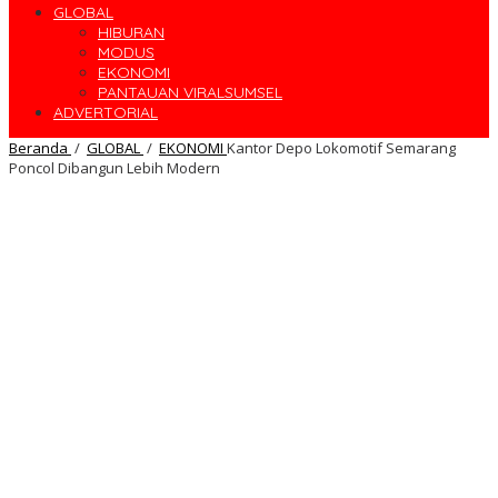
GLOBAL
HIBURAN
MODUS
EKONOMI
PANTAUAN VIRALSUMSEL
ADVERTORIAL
Beranda
/
GLOBAL
/
EKONOMI
Kantor Depo Lokomotif Semarang
Poncol Dibangun Lebih Modern