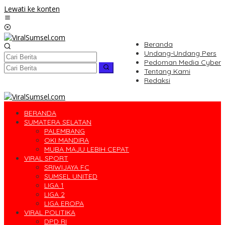
Lewati ke konten
Beranda
Undang-Undang Pers
Pedoman Media Cyber
Tentang Kami
Redaksi
BERANDA
SUMATERA SELATAN
PALEMBANG
OKI MANDIRA
MUBA MAJU LEBIH CEPAT
VIRAL SPORT
SRIWIJAYA FC
SUMSEL UNITED
LIGA 1
LIGA 2
LIGA EROPA
VIRAL POLITIKA
DPD RI