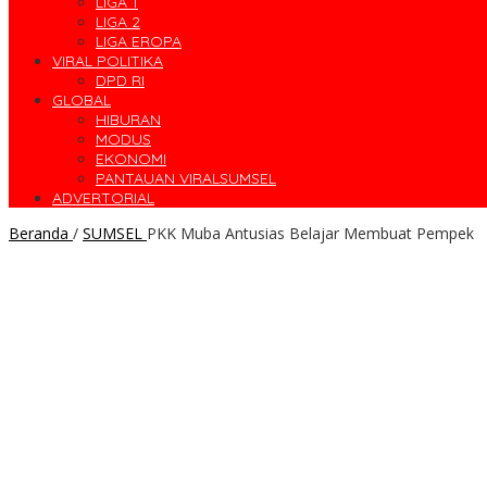
LIGA 1
LIGA 2
LIGA EROPA
VIRAL POLITIKA
DPD RI
GLOBAL
HIBURAN
MODUS
EKONOMI
PANTAUAN VIRALSUMSEL
ADVERTORIAL
Beranda
/
SUMSEL
PKK Muba Antusias Belajar Membuat Pempek