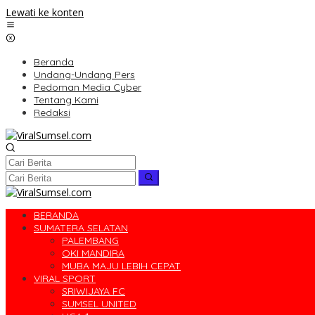
Lewati ke konten
Beranda
Undang-Undang Pers
Pedoman Media Cyber
Tentang Kami
Redaksi
BERANDA
SUMATERA SELATAN
PALEMBANG
OKI MANDIRA
MUBA MAJU LEBIH CEPAT
VIRAL SPORT
SRIWIJAYA FC
SUMSEL UNITED