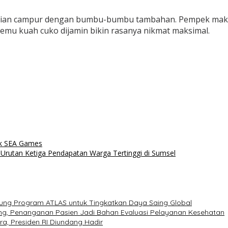
dian campur dengan bumbu-bumbu tambahan. Pempek makin
emu kuah cuko dijamin bikin rasanya nikmat maksimal.
uk SEA Games
Urutan Ketiga Pendapatan Warga Tertinggi di Sumsel
kung Program ATLAS untuk Tingkatkan Daya Saing Global
g, Penanganan Pasien Jadi Bahan Evaluasi Pelayanan Kesehatan
a, Presiden RI Diundang Hadir