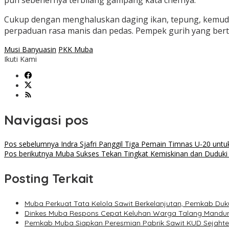
pun sebenernya terbilang gampang kata chefnya.
Cukup dengan menghaluskan daging ikan, tepung, kemu
perpaduan rasa manis dan pedas. Pempek gurih yang bert
Musi Banyuasin
PKK Muba
Ikuti Kami
Navigasi pos
Pos sebelumnya
Indra Sjafri Panggil Tiga Pemain Timnas U-20 unt
Pos berikutnya
Muba Sukses Tekan Tingkat Kemiskinan dan Duduki 
Posting Terkait
Muba Perkuat Tata Kelola Sawit Berkelanjutan, Pemkab Du
Dinkes Muba Respons Cepat Keluhan Warga Talang Mandun
Pemkab Muba Siapkan Peresmian Pabrik Sawit KUD Sejahter