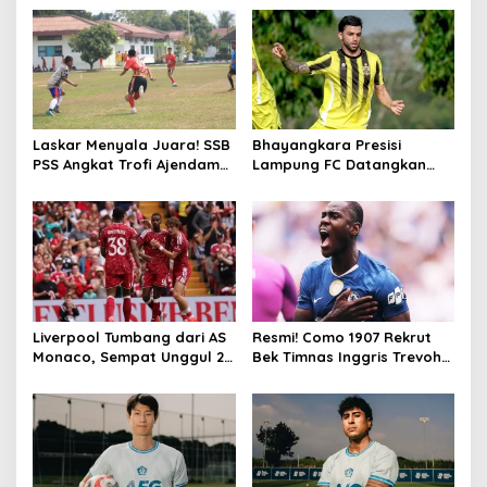
Laskar Menyala Juara! SSB
Bhayangkara Presisi
PSS Angkat Trofi Ajendam
Lampung FC Datangkan
Cup U15 2026
Gelandang Argentina
Mauricio Vera untuk Super
League 2026/27
Liverpool Tumbang dari AS
Resmi! Como 1907 Rekrut
Monaco, Sempat Unggul 2-
Bek Timnas Inggris Trevoh
0 di Anfield
Chalobah dari Chelsea