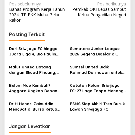
N
Pos sebelumnya
Pos berikutnya
Bahas Program Kerja Tahun
Pemkab OKI Lepas Sambut
a
2024, TP PKK Muba Gelar
Ketua Pengadilan Negeri
v
Rakor
i
Posting Terkait
g
a
Dari Sriwijaya FC hingga
Sumatera Junior League
s
Juara Liga 4, Bio Paulin
2026 Segera Digelar di
Tunjukkan Mental Juara
Palembang, SSB Sumsel
i
Bersama Pasuruan United
Berpeluang Tembus
Malut United Datang
Sumsel United Bidik
p
Putaran Nasional
dengan Skuad Pincang,
Rahmad Darmawan untuk
Hendri Susilo Tetap
Championship 2026/2027,
o
Optimistis Curi Poin dari
Cik Ujang Siapkan Tiga
Belum Mau Kembali?
Catatan Kelam Sriwijaya
s
Borneo FC
Kandidat Pelatih
Anggoro Ungkap Beban
FC: 27 Laga Tanpa Menang
Berat di Balik Sriwijaya FC
dan Resmi Turun Kasta
Dr H Hendri Zainuddin
PSMS Siap Akhiri Tren Buruk
Mencuat di Bursa Ketua
Lawan Sriwijaya FC
PSSI Sumsel 2026
Jangan Lewatkan