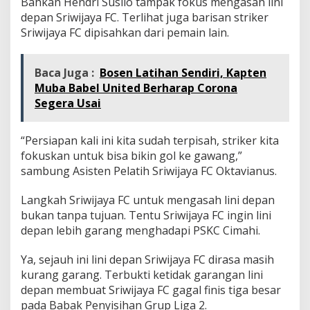
Bahkan Hendri Susilo tampak fokus mengasah lini
depan Sriwijaya FC. Terlihat juga barisan striker
Sriwijaya FC dipisahkan dari pemain lain.
Baca Juga :
Bosen Latihan Sendiri, Kapten
Muba Babel United Berharap Corona
Segera Usai
“Persiapan kali ini kita sudah terpisah, striker kita
fokuskan untuk bisa bikin gol ke gawang,”
sambung Asisten Pelatih Sriwijaya FC Oktavianus.
Langkah Sriwijaya FC untuk mengasah lini depan
bukan tanpa tujuan. Tentu Sriwijaya FC ingin lini
depan lebih garang menghadapi PSKC Cimahi.
Ya, sejauh ini lini depan Sriwijaya FC dirasa masih
kurang garang. Terbukti ketidak garangan lini
depan membuat Sriwijaya FC gagal finis tiga besar
pada Babak Penyisihan Grup Liga 2.