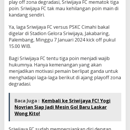
play off zona degradasi, Sriwijaya FC mematok tiga
poin. Sriwijaya FC tak mau kehilangan poin main di
kandang sendiri.
Ya, laga Sriwijaya FC versus PSKC Cimahi bakal
digelar di Stadion Gelora Sriwijaya, Jakabaring,
Palembang, Minggu 7 Januari 2024 kick off pukul
15.00 WIB.
Bagi Sriwijaya FC tentu tiga poin menjadi wajib
hukumnya. Hanya kemenangan yang akan
menjadikan motivasi pemain berlipat ganda untuk
menghadapi laga-laga berikut di ajang playoff zona
degradasi.
Baca Juga :
Kembali ke Sriwijaya FC! Yogi
Novrian Siap Jadi Mesin Gol Baru Laskar
Wong Kito!
Sriwijaya FC sudah mempersiapkan diri dengan