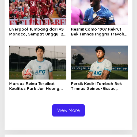
Liverpool Tumbang dari AS
Resmi! Como 1907 Rekrut
Monaco, Sempat Unggul 2-
Bek Timnas Inggris Trevoh
0 di Anfield
Chalobah dari Chelsea
Marcos Reina Terpikat
Persik Kediri Tambah Bek
Kualitas Park Jun Heong,
Timnas Guinea-Bissau,
Ini Kelebihan Bek Anyar
Marcelo Djalo Siap Jadi
Persik
Tembok Kokoh Macan Putih
View More