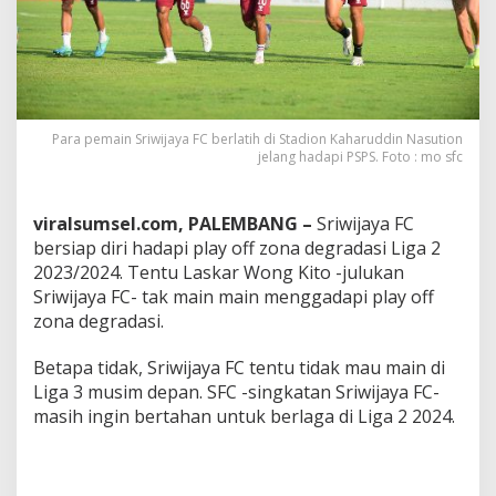
r
d
a
n
a
P
l
Para pemain Sriwijaya FC berlatih di Stadion Kaharuddin Nasution
a
jelang hadapi PSPS. Foto : mo sfc
y
o
f
viralsumsel.com, PALEMBANG –
Sriwijaya FC
f
bersiap diri hadapi play off zona degradasi Liga 2
Z
2023/2024. Tentu Laskar Wong Kito -julukan
o
Sriwijaya FC- tak main main menggadapi play off
n
a
zona degradasi.
D
e
Betapa tidak, Sriwijaya FC tentu tidak mau main di
g
Liga 3 musim depan. SFC -singkatan Sriwijaya FC-
r
masih ingin bertahan untuk berlaga di Liga 2 2024.
a
d
a
s
i