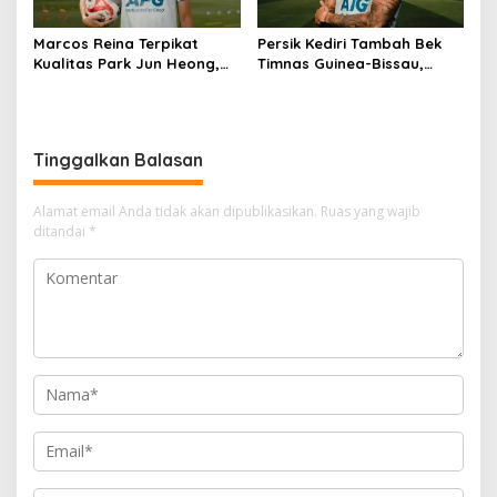
Marcos Reina Terpikat
Persik Kediri Tambah Bek
Kualitas Park Jun Heong,
Timnas Guinea-Bissau,
Ini Kelebihan Bek Anyar
Marcelo Djalo Siap Jadi
Persik
Tembok Kokoh Macan Putih
Tinggalkan Balasan
Alamat email Anda tidak akan dipublikasikan.
Ruas yang wajib
ditandai
*