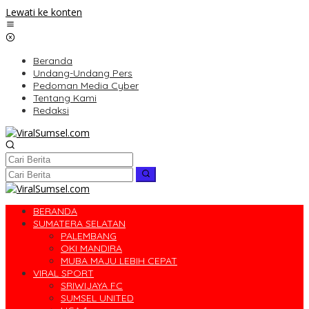
Lewati ke konten
Beranda
Undang-Undang Pers
Pedoman Media Cyber
Tentang Kami
Redaksi
BERANDA
SUMATERA SELATAN
PALEMBANG
OKI MANDIRA
MUBA MAJU LEBIH CEPAT
VIRAL SPORT
SRIWIJAYA FC
SUMSEL UNITED