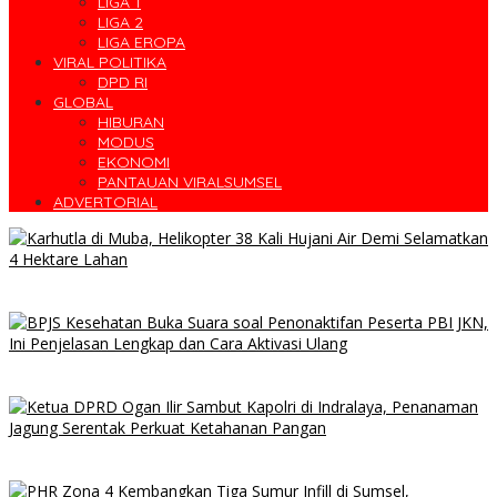
LIGA 1
LIGA 2
LIGA EROPA
VIRAL POLITIKA
DPD RI
GLOBAL
HIBURAN
MODUS
EKONOMI
PANTAUAN VIRALSUMSEL
ADVERTORIAL
10 Daerah di Sumsel Masuk Zona Merah Karhutla, Muba dan OKI
Catat Kejadian Terbanyak
BPJS Kesehatan Buka Suara Soal Pasien JKN Meninggal Usai
Menunggu Kamar, Tegaskan Peserta Berhak Dilayani
Kapolri Listyo Sigit Tanggapi Isu Penggantian, Tegaskan
Pergantian Jabatan Hak Prerogatif Presiden