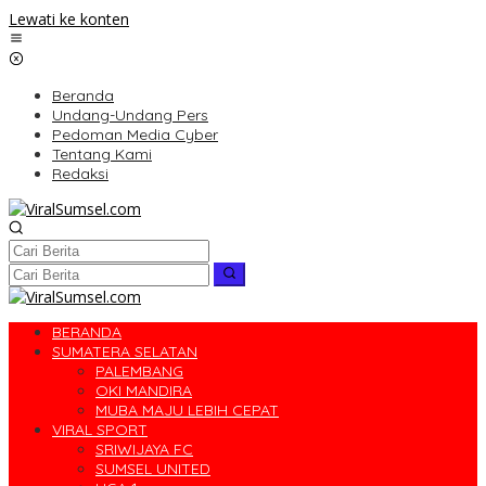
Lewati ke konten
Beranda
Undang-Undang Pers
Pedoman Media Cyber
Tentang Kami
Redaksi
BERANDA
SUMATERA SELATAN
PALEMBANG
OKI MANDIRA
MUBA MAJU LEBIH CEPAT
VIRAL SPORT
SRIWIJAYA FC
SUMSEL UNITED