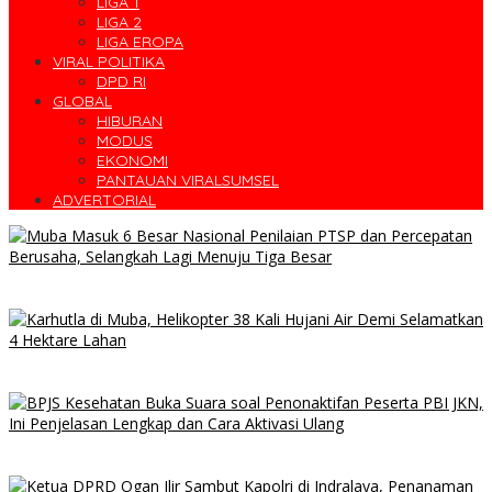
LIGA 1
LIGA 2
LIGA EROPA
VIRAL POLITIKA
DPD RI
GLOBAL
HIBURAN
MODUS
EKONOMI
PANTAUAN VIRALSUMSEL
ADVERTORIAL
Muba Masuk 6 Besar Nasional Penilaian PTSP dan Percepatan
Berusaha, Selangkah Lagi Menuju Tiga Besar
10 Daerah di Sumsel Masuk Zona Merah Karhutla, Muba dan OKI
Catat Kejadian Terbanyak
BPJS Kesehatan Buka Suara Soal Pasien JKN Meninggal Usai
Menunggu Kamar, Tegaskan Peserta Berhak Dilayani