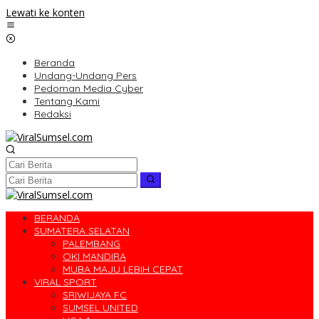
Lewati ke konten
Beranda
Undang-Undang Pers
Pedoman Media Cyber
Tentang Kami
Redaksi
BERANDA
SUMATERA SELATAN
PALEMBANG
OKI MANDIRA
MUBA MAJU LEBIH CEPAT
VIRAL SPORT
SRIWIJAYA FC
SUMSEL UNITED