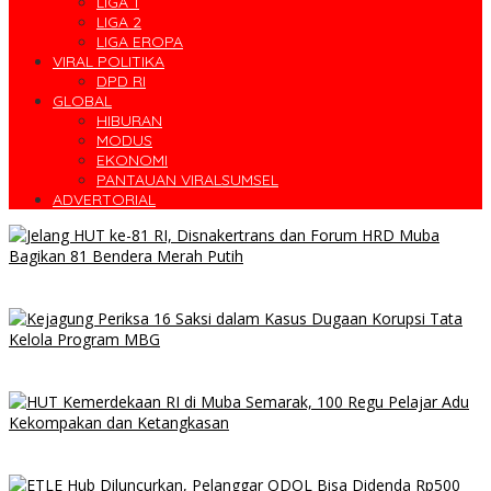
LIGA 1
LIGA 2
LIGA EROPA
VIRAL POLITIKA
DPD RI
GLOBAL
HIBURAN
MODUS
EKONOMI
PANTAUAN VIRALSUMSEL
ADVERTORIAL
Jelang HUT ke-81 RI, Disnakertrans dan Forum HRD Muba
Bagikan 81 Bendera Merah Putih
Kejagung Dalami Dugaan Korupsi MBG, 16 Saksi dari BGN hingga
Pihak Swasta Dipanggil
HUT Kemerdekaan RI di Muba Semarak, 100 Regu Pelajar Adu
Kekompakan dan Ketangkasan