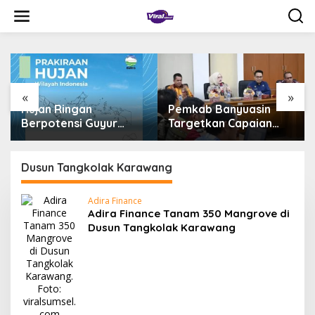
L
e
w
a
t
i
k
e
«
»
k
Hujan Ringan
Pemkab Banyuasin
o
Berpotensi Guyur
Targetkan Capaian
n
Palembang Hari Ini,
MCSP KPK 90 Persen
t
Simak Prakiraan BMKG
pada 2026
e
Dusun Tangkolak Karawang
n
Adira Finance
Adira Finance Tanam 350 Mangrove di
Dusun Tangkolak Karawang