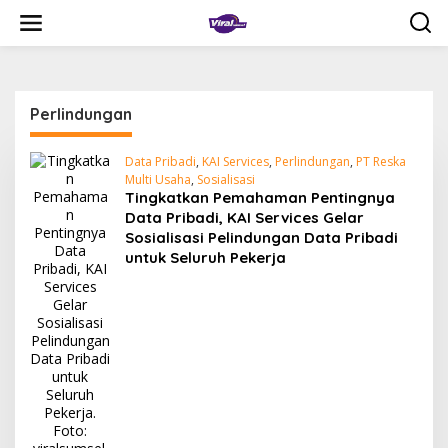
L
e
w
a
t
i
Perlindungan
k
e
k
Data Pribadi
,
KAI Services
,
Perlindungan
,
PT Reska
o
Multi Usaha
,
Sosialisasi
n
Tingkatkan Pemahaman Pentingnya
t
Data Pribadi, KAI Services Gelar
e
Sosialisasi Pelindungan Data Pribadi
n
untuk Seluruh Pekerja