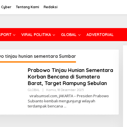
 Cyber
Tentang Kami
Redaksi
SPORT
VIRAL POLITIKA
GLOBAL
ADVERTORIAL
o tinjau hunian sementara Sumbar
Prabowo Tinjau Hunian Sementara
Korban Bencana di Sumatera
Barat, Target Rampung Sebulan
GLOBAL
|
Kamis, 18 Desember 2025
O
L
viralsumsel.com, JAKARTA – Presiden Prabowo
E
Subianto kembali mengunjungi wilayah
H
terdampak bencana
H
A
S
B
U
N