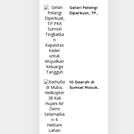
Gelari Pelangi
Diperkuat, TP
PKK Sumsel
Tingkatkan
Kapasitas Kader
untuk Wujudkan
Keluarga
Tangguh
10 Daerah di
Sumsel Masuk
Zona Merah
Karhutla, Muba
dan OKI Catat
Kejadian
Terbanyak