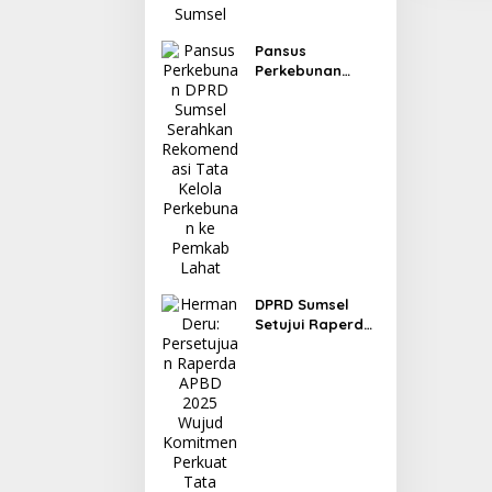
Pansus
Perkebunan
DPRD Sumsel
Serahkan
Rekomendasi
Tata Kelola
Perkebunan ke
Pemkab Lahat
DPRD Sumsel
Setujui Raperda
Pertanggungjaw
aban APBD 2025,
Banggar Soroti
Digitalisasi Aset
hingga
Penyelesaian
Utang Daerah