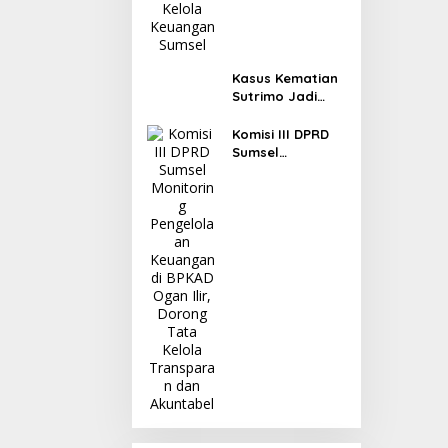
Kasus Kematian
Sutrimo Jadi
Sorotan, Ahmad
Sahroni: Publik
Komisi III DPRD
Menunggu Hasil
Sumsel
Penyelidikan
Monitoring
Polisi
Pengelolaan
Keuangan di
BPKAD Ogan Ilir,
Dorong Tata
Kelola
Transparan dan
Akuntabel