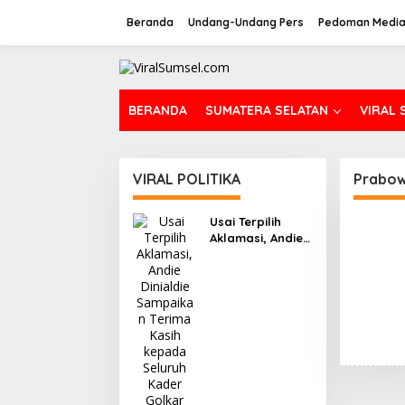
L
e
Beranda
Undang-Undang Pers
Pedoman Media
w
a
t
i
k
BERANDA
SUMATERA SELATAN
VIRAL 
e
k
o
n
VIRAL POLITIKA
Prabow
t
e
n
Usai Terpilih
Aklamasi, Andie
Dinialdie
Sampaikan
Terima Kasih
kepada Seluruh
Kader Golkar
Sumsel