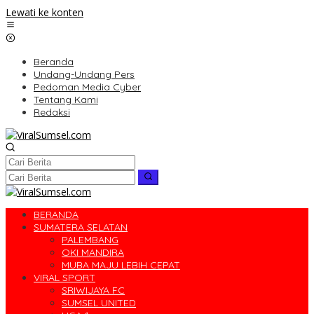
Lewati ke konten
Beranda
Undang-Undang Pers
Pedoman Media Cyber
Tentang Kami
Redaksi
BERANDA
SUMATERA SELATAN
PALEMBANG
OKI MANDIRA
MUBA MAJU LEBIH CEPAT
VIRAL SPORT
SRIWIJAYA FC
SUMSEL UNITED