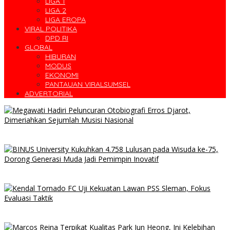
LIGA 1
LIGA 2
LIGA EROPA
VIRAL POLITIKA
DPD RI
GLOBAL
HIBURAN
MODUS
EKONOMI
PANTAUAN VIRALSUMSEL
ADVERTORIAL
Megawati Hadiri Peluncuran Otobiografi Erros Djarot,
Dimeriahkan Sejumlah Musisi Nasional
BINUS University Kukuhkan 4.758 Lulusan pada Wisuda ke-75,
Dorong Generasi Muda Jadi Pemimpin Inovatif
Kendal Tornado FC Uji Kekuatan Lawan PSS Sleman, Fokus
Evaluasi Taktik