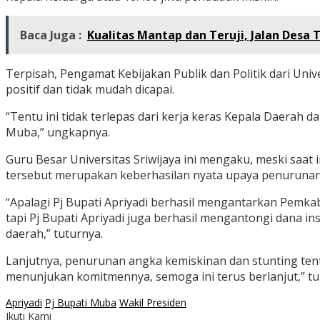
Baca Juga :
Kualitas Mantap dan Teruji, Jalan Des
Terpisah, Pengamat Kebijakan Publik dan Politik dari Uni
positif dan tidak mudah dicapai.
“Tentu ini tidak terlepas dari kerja keras Kepala Daerah d
Muba,” ungkapnya.
Guru Besar Universitas Sriwijaya ini mengaku, meski saat
tersebut merupakan keberhasilan nyata upaya penurunan
“Apalagi Pj Bupati Apriyadi berhasil mengantarkan Pemk
tapi Pj Bupati Apriyadi juga berhasil mengantongi dana in
daerah,” tuturnya.
Lanjutnya, penurunan angka kemiskinan dan stunting ten
menunjukan komitmennya, semoga ini terus berlanjut,” t
Apriyadi
Pj Bupati Muba
Wakil Presiden
Ikuti Kami