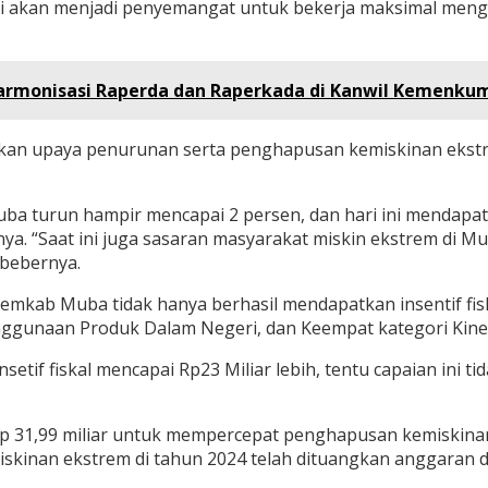
n ini akan menjadi penyemangat untuk bekerja maksimal me
Harmonisasi Raperda dan Raperkada di Kanwil Kemenku
akan upaya penurunan serta penghapusan kemiskinan ekst
Muba turun hampir mencapai 2 persen, dan hari ini mendapa
 “Saat ini juga sasaran masyarakat miskin ekstrem di Mub
 bebernya.
Pemkab Muba tidak hanya berhasil mendapatkan insentif fis
enggunaan Produk Dalam Negeri, dan Keempat kategori Kine
tif fiskal mencapai Rp23 Miliar lebih, tentu capaian ini ti
 Rp 31,99 miliar untuk mempercepat penghapusan kemiskina
kinan ekstrem di tahun 2024 telah dituangkan anggaran di 