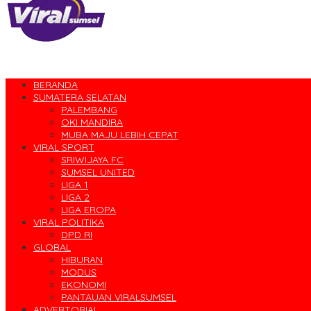
BERANDA
SUMATERA SELATAN
PALEMBANG
OKI MANDIRA
MUBA MAJU LEBIH CEPAT
VIRAL SPORT
SRIWIJAYA FC
SUMSEL UNITED
LIGA 1
LIGA 2
LIGA EROPA
VIRAL POLITIKA
DPD RI
GLOBAL
HIBURAN
MODUS
EKONOMI
PANTAUAN VIRALSUMSEL
ADVERTORIAL