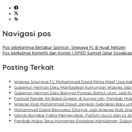
Navigasi pos
Pos sebelumnya
Bertabur Sponsor, Sriwijaya Fc di Hujat Netizen
Pos berikutnya
Kominfo dan Komisi I DPRD Sumsel Gelar Sosialis
Posting Terkait
Wapres Sriwijaya FC Mohammad David Minta Maaf Usai Keka
Gubernur Herman Deru Manfaatkan Kunjungan Wapres Gibra
Gubernur Herman Deru Bangga Ponpes Bahrul Ulum Jadi R
Festival Randik XXI Bakal Digelar di Sungai Lilin, Pemkab 
Wapres Klub Mohammad David Janjikan Gebrakan Baru untu
Mohammad David Bersyukur Ditunjuk Jadi Wapres Klub Sriwi
Gibran Bongkar Fakta Mengejutkan: Parfum Gucci dan LV da
Pemkab Muba Terus Komitmen Entaskan Kemiskinan, Dukung