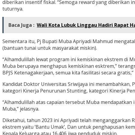
diberikan insentif fiskal. “Semoga reward yang diberika
tuturnya.
Baca Juga :
Wali Kota Lubuk Linggau Hadiri Rapat 
Sementara itu, Pj Bupati Muba Apriyadi Mahmud mengat
(bantuan tunai untuk masyarakat miskin).
“Alhamdulillah lewat program ini kemiskinan ekstrem di 
Muba berupaya menghapus kemiskinan esktrem,” terangnya.
BPJS Ketenagakerjaan, semua kita fasilitasi secara gratis,”
Kandidat Doktor Universitas Sriwijaya ini menambahkan, 
kategori Kinerja Penurunan Stunting, kategori Kinerja P
“Alhamdulillah atas capaian tersebut Muba mendapatkan inse
Muba,” jelasnya.
Diketahui, tahun 2023 ini Apriyadi telah menganggarkan
ekstrem yaitu ‘Bantu Umak’, Dan untuk penghapusan kemis
Kepala Keluarga atau 16.406 jiwa penduduk miskin.