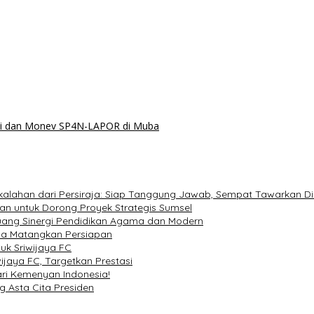
asi dan Monev SP4N-LAPOR di Muba
lahan dari Persiraja: Siap Tanggung Jawab, Sempat Tawarkan Di
n untuk Dorong Proyek Strategis Sumsel
uang Sinergi Pendidikan Agama dan Modern
Muba Matangkan Persiapan
k Sriwijaya FC
jaya FC, Targetkan Prestasi
ri Kemenyan Indonesia!
 Asta Cita Presiden