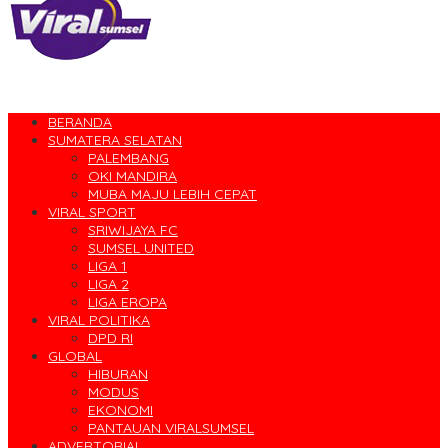
BERANDA
SUMATERA SELATAN
PALEMBANG
OKI MANDIRA
MUBA MAJU LEBIH CEPAT
VIRAL SPORT
SRIWIJAYA FC
SUMSEL UNITED
LIGA 1
LIGA 2
LIGA EROPA
VIRAL POLITIKA
DPD RI
GLOBAL
HIBURAN
MODUS
EKONOMI
PANTAUAN VIRALSUMSEL
ADVERTORIAL