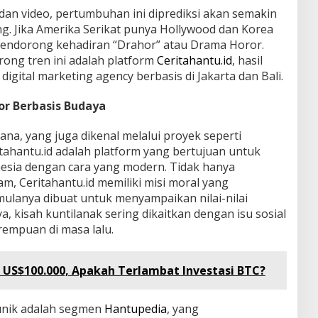
 dan video, pertumbuhan ini diprediksi akan semakin
g. Jika Amerika Serikat punya Hollywood dan Korea
mendorong kehadiran “Drahor” atau Drama Horor.
rong tren ini adalah platform
Ceritahantu.id
, hasil
 digital marketing agency berbasis di Jakarta dan Bali.
or Berbasis Budaya
na, yang juga dikenal melalui proyek seperti
ritahantu.id adalah platform yang bertujuan untuk
esia dengan cara yang modern. Tidak hanya
am, Ceritahantu.id memiliki misi moral yang
mulanya dibuat untuk menyampaikan nilai-nilai
, kisah kuntilanak sering dikaitkan dengan isu sosial
rempuan di masa lalu.
e US$100.000, Apakah Terlambat Investasi BTC?
unik adalah segmen
Hantupedia
, yang