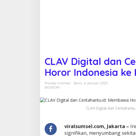
t
a
l
d
a
n
C
e
r
i
t
CLAV Digital dan C
a
h
Horor Indonesia ke
a
n
Pronda Vritimes
Senin, 6 Januari 2025
t
EKONOMI
u
.
i
d
CLAV Digital dan Ceritahant
:
M
e
viralsumsel.com, Jakarta –
In
m
signifikan, menyumbang sekitar
b