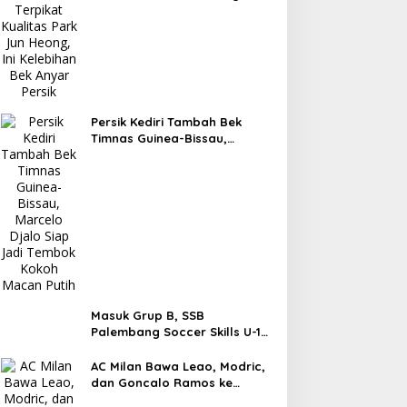
Kelebihan Bek Anyar Persik
Persik Kediri Tambah Bek
Timnas Guinea-Bissau,
Marcelo Djalo Siap Jadi
Tembok Kokoh Macan Putih
Masuk Grup B, SSB
Palembang Soccer Skills U-13
Siap Berjuang di Piala
Soeratin
AC Milan Bawa Leao, Modric,
dan Goncalo Ramos ke
Jakarta, Siap Tampil Lawan