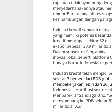
rapi atau tidak nyambung denga
menyederhanakannya atau men
umum. Berikut adalah revisi o
kesinambungan dengan paragra
Industri kreatif semakin menj
yang memiliki potensi besar da
kreatif mencapai sekitar 82 mi
ekspor sebesar 23,9 miliar do
Dalam subsektor film, animasi,
inovasi lokal, seperti platform
budaya horor Indonesia ke pan
Industri kreatif telah menjad
sekitar
3 persen dari PDB global
mempekerjakan lebih dari 30 j
Indonesia, kontribusi sektor 
Menparekraf Sandiaga Uno, “Se
menyumbang ke PDB sekitar 82 
miliar dolar AS.”