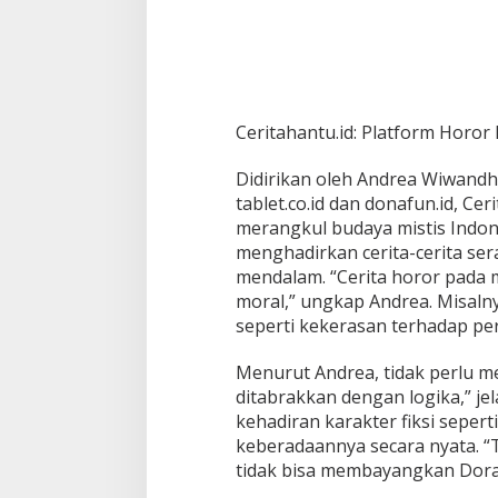
G
l
o
b
a
l
Ceritahantu.id: Platform Horor
Didirikan oleh Andrea Wiwandha
tablet.co.id dan donafun.id, Ce
merangkul budaya mistis Indon
menghadirkan cerita-cerita ser
mendalam. “Cerita horor pada 
moral,” ungkap Andrea. Misalnya
seperti kekerasan terhadap pe
Menurut Andrea, tidak perlu m
ditabrakkan dengan logika,” j
kehadiran karakter fiksi sepe
keberadaannya secara nyata. “
tidak bisa membayangkan Dor