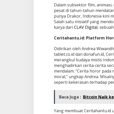
Dalam subsektor film, animasi,
pesat di tahun-tahun mendatan
punya Drakor, Indonesia kini 
Salah satu inisiatif yang mendo
karya dari
CLAV Digital
, sebuah
Ceritahantu.id: Platform Hor
Didirikan oleh Andrea Wiwandha
tablet.co.id dan donafun.id, Ce
merangkul budaya mistis Indon
menghadirkan cerita-cerita ser
mendalam. “Cerita horor pada 
moral,” ungkap Andrea. Misalnya
seperti kekerasan terhadap pe
Baca Juga :
Bitcoin Naik k
Yang membuat Ceritahantu.id 