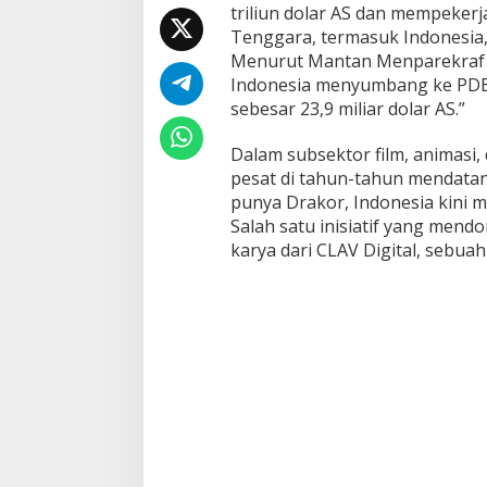
triliun dolar AS dan mempekerja
a
w
Tenggara, termasuk Indonesia, 
a
Menurut Mantan Menparekraf S
H
Indonesia menyumbang ke PDB s
o
sebesar 23,9 miliar dolar AS.”
r
o
r
Dalam subsektor film, animasi,
I
pesat di tahun-tahun mendatan
n
punya Drakor, Indonesia kini 
d
Salah satu inisiatif yang mendo
o
n
karya dari CLAV Digital, sebuah
e
s
i
a
k
e
K
a
n
c
a
h