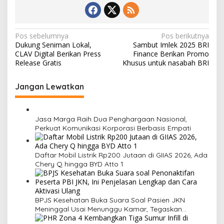
N
Pos sebelumnya
Pos berikutnya
Dukung Seniman Lokal,
Sambut Imlek 2025 BRI
a
CLAV Digital Berikan Press
Finance Berikan Promo
v
Release Gratis
Khusus untuk nasabah BRI
i
Jangan Lewatkan
g
a
s
Jasa Marga Raih Dua Penghargaan Nasional,
Perkuat Komunikasi Korporasi Berbasis Empati
i
p
Daftar Mobil Listrik Rp200 Jutaan di GIIAS 2026, Ada
o
Chery Q hingga BYD Atto 1
s
BPJS Kesehatan Buka Suara Soal Pasien JKN
Meninggal Usai Menunggu Kamar, Tegaskan
Peserta Berhak Dilayani