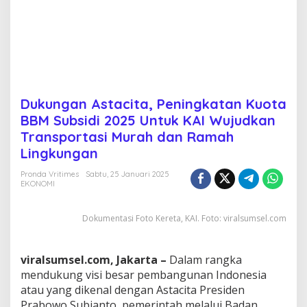
i
n
g
k
a
t
a
n
Dukungan Astacita, Peningkatan Kuota
K
BBM Subsidi 2025 Untuk KAI Wujudkan
u
o
Transportasi Murah dan Ramah
t
Lingkungan
a
B
Pronda Vritimes
Sabtu, 25 Januari 2025
B
EKONOMI
M
S
u
Dokumentasi Foto Kereta, KAI. Foto: viralsumsel.com
b
s
i
viralsumsel.com, Jakarta –
Dalam rangka
d
mendukung visi besar pembangunan Indonesia
i
atau yang dikenal dengan Astacita Presiden
2
Prabowo Subianto, pemerintah melalui Badan
0