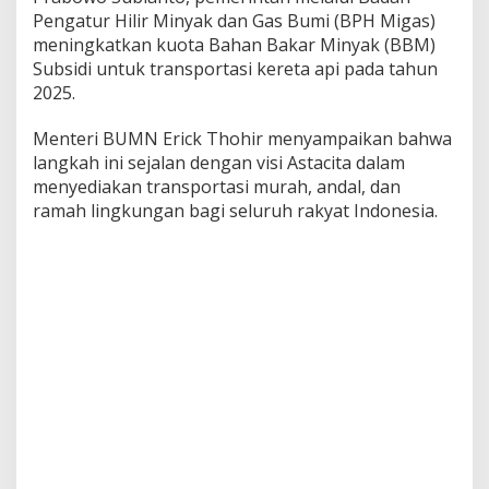
2
Pengatur Hilir Minyak dan Gas Bumi (BPH Migas)
5
meningkatkan kuota Bahan Bakar Minyak (BBM)
U
Subsidi untuk transportasi kereta api pada tahun
n
2025.
t
u
k
Menteri BUMN Erick Thohir menyampaikan bahwa
K
langkah ini sejalan dengan visi Astacita dalam
A
menyediakan transportasi murah, andal, dan
I
ramah lingkungan bagi seluruh rakyat Indonesia.
W
u
j
u
d
k
a
n
T
r
a
n
s
p
o