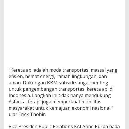
r
t
a
s
i
M
u
r
a
h
d
a
n
“Kereta api adalah moda transportasi massal yang
R
efisien, hemat energi, ramah lingkungan, dan
a
aman. Dukungan BBM subsidi sangat penting
m
a
untuk pengembangan transportasi kereta api di
h
Indonesia. Langkah ini tidak hanya mendukung
L
Astacita, tetapi juga memperkuat mobilitas
i
masyarakat untuk kemajuan ekonomi nasional,”
n
g
ujar Erick Thohir.
k
u
Vice Presiden Public Relations KAI Anne Purba pada
n