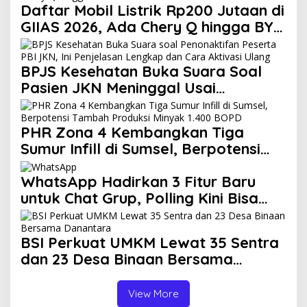
Daftar Mobil Listrik Rp200 Jutaan di
GIIAS 2026, Ada Chery Q hingga BYD
Atto 1
BPJS Kesehatan Buka Suara Soal
Pasien JKN Meninggal Usai
Menunggu Kamar, Tegaskan Peserta
Berhak Dilayani
PHR Zona 4 Kembangkan Tiga
Sumur Infill di Sumsel, Berpotensi
Tambah Produksi Minyak 1.400
BOPD
WhatsApp Hadirkan 3 Fitur Baru
untuk Chat Grup, Polling Kini Bisa
Dibatasi Waktu hingga Buat Grup
Instan
BSI Perkuat UMKM Lewat 35 Sentra
dan 23 Desa Binaan Bersama
Danantara
View More