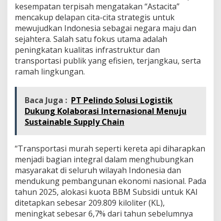
kesempatan terpisah mengatakan “Astacita”
g
mencakup delapan cita-cita strategis untuk
a
n
mewujudkan Indonesia sebagai negara maju dan
sejahtera. Salah satu fokus utama adalah
peningkatan kualitas infrastruktur dan
transportasi publik yang efisien, terjangkau, serta
ramah lingkungan.
Baca Juga :
PT Pelindo Solusi Logistik
Dukung Kolaborasi Internasional Menuju
Sustainable Supply Chain
“Transportasi murah seperti kereta api diharapkan
menjadi bagian integral dalam menghubungkan
masyarakat di seluruh wilayah Indonesia dan
mendukung pembangunan ekonomi nasional. Pada
tahun 2025, alokasi kuota BBM Subsidi untuk KAI
ditetapkan sebesar 209.809 kiloliter (KL),
meningkat sebesar 6,7% dari tahun sebelumnya