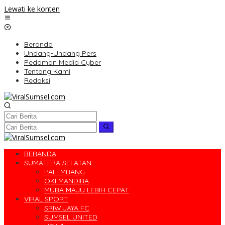
Lewati ke konten
Beranda
Undang-Undang Pers
Pedoman Media Cyber
Tentang Kami
Redaksi
BERANDA
SUMATERA SELATAN
PALEMBANG
OKI MANDIRA
MUBA MAJU LEBIH CEPAT
VIRAL SPORT
SRIWIJAYA FC
SUMSEL UNITED