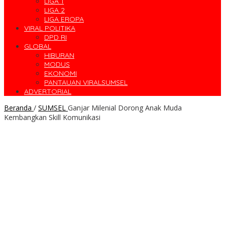
LIGA 1
LIGA 2
LIGA EROPA
VIRAL POLITIKA
DPD RI
GLOBAL
HIBURAN
MODUS
EKONOMI
PANTAUAN VIRALSUMSEL
ADVERTORIAL
Beranda
/
SUMSEL
Ganjar Milenial Dorong Anak Muda
Kembangkan Skill Komunikasi