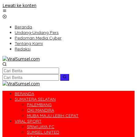
Lewati ke konten
Beranda
Undang-Undang Pers
Pedoman Media Cyber
Tentang Kami
Redaksi
BERANDA
SUMATERA SELATAN
PALEMBANG
OKI MANDIRA
MUBA MAJU LEBIH CEPAT
VIRAL SPORT
SRIWIJAYA FC
SUMSEL UNITED