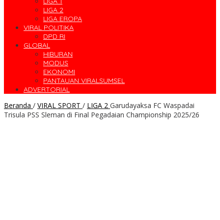
LIGA 1
LIGA 2
LIGA EROPA
VIRAL POLITIKA
DPD RI
GLOBAL
HIBURAN
MODUS
EKONOMI
PANTAUAN VIRALSUMSEL
ADVERTORIAL
Beranda
/
VIRAL SPORT
/
LIGA 2
Garudayaksa FC Waspadai
Trisula PSS Sleman di Final Pegadaian Championship 2025/26