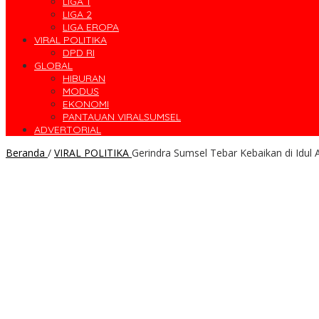
LIGA 1
LIGA 2
LIGA EROPA
VIRAL POLITIKA
DPD RI
GLOBAL
HIBURAN
MODUS
EKONOMI
PANTAUAN VIRALSUMSEL
ADVERTORIAL
Beranda
/
VIRAL POLITIKA
Gerindra Sumsel Tebar Kebaikan di Idu