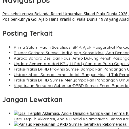
Navigasi pos
Pos sebelumnya
Belanda Resmi Umumkan Skuad Piala Dunia 2026,
Pos berikutnya
Gol Ajaib Hans Krankl di Piala Dunia 1978 yang Abad
Posting Terkait
Prima Salam Hadiri Sosialisasi BPIP, Ajak Masyarakat Perku
Bukber Gerindra Sumsel Jadi Ajang Konsolidasi, Ada Renca
Kartika Sandra Desi dan Fauzi Amro Dukung Penuh Pasanga
Update Sementara dari KPU, H Eddy Santana Putra Gagal 
Fraksi-fraksi DPRD Provinsi Sumsel Sampaikan Pandanga
Ustadz Abdul Somad : Amal Jariah Bangun Masjid Tak Pern
Fraksi-fraksi DPRD Sumsel Menyampaikan Pandangan Umum
Keputusan Bersama Gubernur-DPRD Sumsel Enam Raperda D
Jangan Lewatkan
Usai Terpilih Aklamasi, Andie Dinialdie Sampaikan Terima K