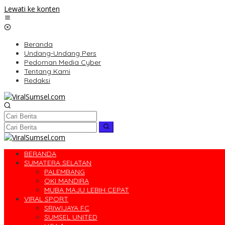
Lewati ke konten
Beranda
Undang-Undang Pers
Pedoman Media Cyber
Tentang Kami
Redaksi
BERANDA
SUMATERA SELATAN
PALEMBANG
OKI MANDIRA
MUBA MAJU LEBIH CEPAT
VIRAL SPORT
SRIWIJAYA FC
SUMSEL UNITED