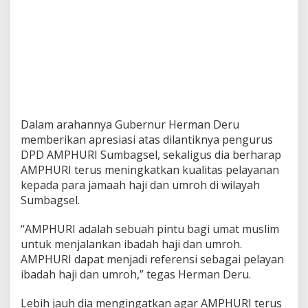
o
h
d
a
n
H
a
j
i
Dalam arahannya Gubernur Herman Deru
memberikan apresiasi atas dilantiknya pengurus
DPD AMPHURI Sumbagsel, sekaligus dia berharap
AMPHURI terus meningkatkan kualitas pelayanan
kepada para jamaah haji dan umroh di wilayah
Sumbagsel.
“AMPHURI adalah sebuah pintu bagi umat muslim
untuk menjalankan ibadah haji dan umroh.
AMPHURI dapat menjadi referensi sebagai pelayan
ibadah haji dan umroh,” tegas Herman Deru.
Lebih jauh dia mengingatkan agar AMPHURI terus