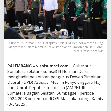
e
n
s
i
B
a
g
i
M
Gubernur Herman Deru Harapkan AMPHURI Menjadi Referensi Bagi
a
Masyarakat Dalam Memilih Travel Perjalanan Umroh dan Haji. Foto :
s
viralsumsel.com /win
y
a
r
PALEMBANG – viralsumsel.com |
Gubernur
a
k
Sumatera Selatan (Sumsel) H Herman Deru
a
menghadiri pelantikan pengurus Dewan Pimpinan
t
Daerah (DPD) Asosiasi Muslim Penyelenggara Haji
D
dan Umrah Republik Indonesia (AMPHURI)
a
Sumatera Bagian Selatan (Sumbagsel) periode
l
a
2024-2028 bertempat di OPI Mall Jakabaring, Kamis
m
(8/5/2025).
M
e