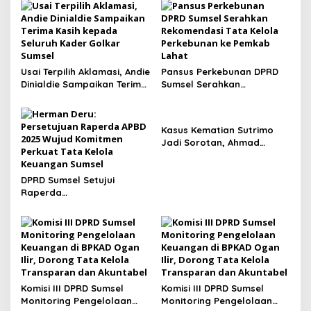
Usai Terpilih Aklamasi, Andie
Pansus Perkebunan DPRD
Dinialdie Sampaikan Terima
Sumsel Serahkan
Kasih kepada Seluruh
Rekomendasi Tata Kelola
Kader Golkar Sumsel
Perkebunan ke Pemkab
Lahat
Kasus Kematian Sutrimo
Jadi Sorotan, Ahmad
Sahroni: Publik Menunggu
Hasil Penyelidikan Polisi
DPRD Sumsel Setujui
Raperda
Pertanggungjawaban APBD
2025, Banggar Soroti
Digitalisasi Aset hingga
Penyelesaian Utang Daerah
Komisi III DPRD Sumsel
Komisi III DPRD Sumsel
Monitoring Pengelolaan
Monitoring Pengelolaan