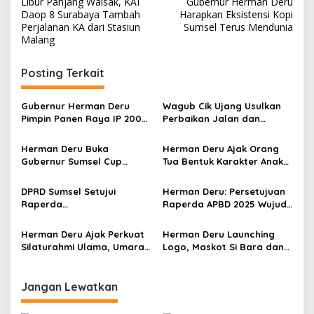
Libur Panjang Waisak, KAI
Gubernur Herman Deru
a
Daop 8 Surabaya Tambah
Harapkan Eksistensi Kopi
v
Perjalanan KA dari Stasiun
Sumsel Terus Mendunia
Malang
i
g
Posting Terkait
a
s
Gubernur Herman Deru
Wagub Cik Ujang Usulkan
Pimpin Panen Raya IP 200
Perbaikan Jalan dan
i
di Ogan Ilir, Targetkan
Jembatan Sumsel Lewat
p
Produksi Gabah Sumsel
Program IJD 2027 ke
Herman Deru Buka
Herman Deru Ajak Orang
Capai 5 Juta Ton
Kementerian PU
Gubernur Sumsel Cup
Tua Bentuk Karakter Anak
o
Bulutangkis 2026, Tekankan
Lewat Keteladanan pada
s
Pembinaan Atlet Sejak Usia
Peringatan HAN ke-42
DPRD Sumsel Setujui
Herman Deru: Persetujuan
Dini
Sumsel
Raperda
Raperda APBD 2025 Wujud
Pertanggungjawaban APBD
Komitmen Perkuat Tata
2025, Banggar Soroti
Kelola Keuangan Sumsel
Herman Deru Ajak Perkuat
Herman Deru Launching
Digitalisasi Aset hingga
Silaturahmi Ulama, Umara,
Logo, Maskot Si Bara dan
Penyelesaian Utang Daerah
dan Umat pada Harlah ke-
Theme Song FORPROV II
14 JATMAN OKI
KORMI Sumsel 2026,
Targetkan Muara Enim Jadi
Jangan Lewatkan
Role Model
Penyelenggaraan Terbaik