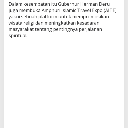
Dalam kesempatan itu Gubernur Herman Deru
m
juga membuka Amphuri Islamic Travel Expo (AITE)
i
l
yakni sebuah platform untuk mempromosikan
i
wisata religi dan meningkatkan kesadaran
h
masyarakat tentang pentingnya perjalanan
T
spiritual.
r
a
v
e
l
P
e
r
j
a
l
a
n
a
n
U
m
r