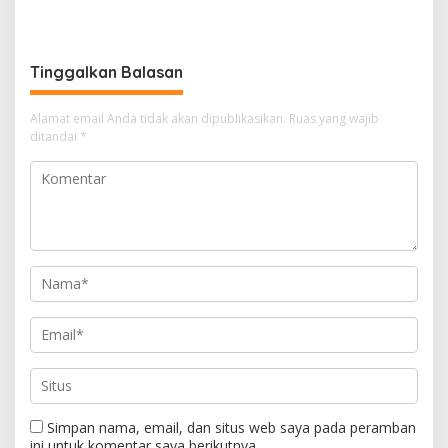
Keuangan di BPKAD Ogan
Keuangan di BPKAD Ogan
Ilir, Dorong Tata Kelola
Ilir, Dorong Tata Kelola
Transparan dan Akuntabel
Transparan dan Akuntabel
Tinggalkan Balasan
Alamat email Anda tidak akan dipublikasikan.
Ruas yang wajib
ditandai
*
Simpan nama, email, dan situs web saya pada peramban
ini untuk komentar saya berikutnya.