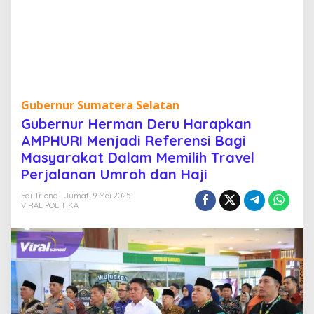
r
a
p
k
a
n
A
M
Gubernur Sumatera Selatan
P
Gubernur Herman Deru Harapkan
H
U
AMPHURI Menjadi Referensi Bagi
R
Masyarakat Dalam Memilih Travel
I
Perjalanan Umroh dan Haji
M
e
Edi Triono
Jumat, 9 Mei 2025
n
VIRAL POLITIKA
j
a
d
i
R
e
f
e
r