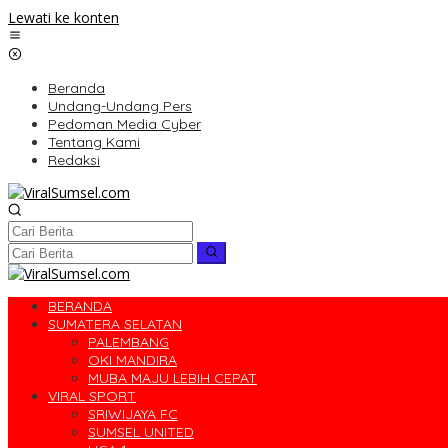
Lewati ke konten
Beranda
Undang-Undang Pers
Pedoman Media Cyber
Tentang Kami
Redaksi
BERANDA
SUMATERA SELATAN
PALEMBANG
OKI MANDIRA
MUBA MAJU LEBIH CEPAT
VIRAL SPORT
SRIWIJAYA FC
SUMSEL UNITED