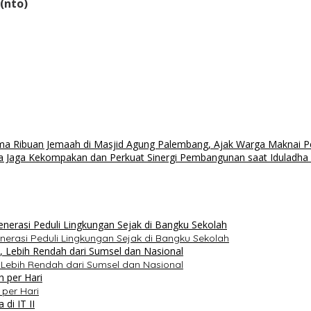
 (nto)
ma Ribuan Jemaah di Masjid Agung Palembang, Ajak Warga Maknai 
 Jaga Kekompakan dan Perkuat Sinergi Pembangunan saat Iduladha
rasi Peduli Lingkungan Sejak di Bangku Sekolah
, Lebih Rendah dari Sumsel dan Nasional
per Hari