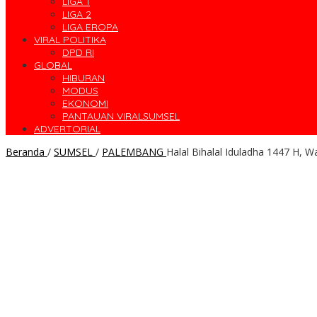
LIGA 1
LIGA 2
LIGA EROPA
VIRAL POLITIKA
DPD RI
GLOBAL
HIBURAN
MODUS
EKONOMI
PANTAUAN VIRALSUMSEL
ADVERTORIAL
Beranda
/
SUMSEL
/
PALEMBANG
Halal Bihalal Iduladha 1447 H,