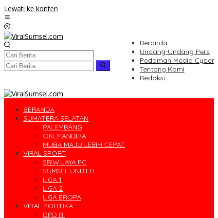
Lewati ke konten
Beranda
Undang-Undang Pers
Pedoman Media Cyber
Tentang Kami
Redaksi
BERANDA
SUMATERA SELATAN
PALEMBANG
OKI MANDIRA
MUBA MAJU LEBIH CEPAT
VIRAL SPORT
SRIWIJAYA FC
SUMSEL UNITED
LIGA 1
LIGA 2
LIGA EROPA
VIRAL POLITIKA
DPD RI