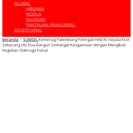
GLOBAL
HIBURAN
MODUS
EKONOMI
PANTAUAN VIRALSUMSEL
ADVERTORIAL
Beranda
/
SUMSEL
Kemenag Palembang Peringati HAB RI: Kepala KUA
Seberang Ulu Dua Bangun Semangat Keagamaan dengan Mengikuti
Kegiatan Olahraga Futsal