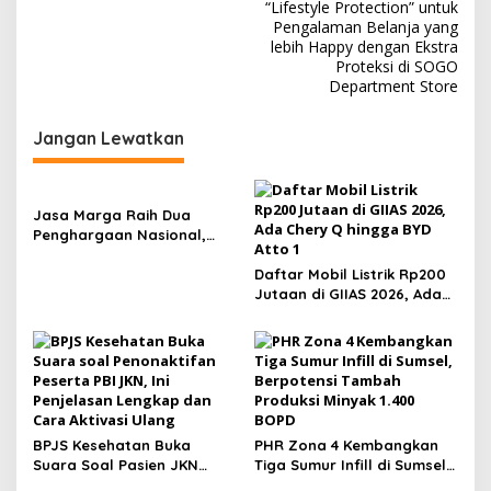
“Lifestyle Protection” untuk
i
Pengalaman Belanja yang
lebih Happy dengan Ekstra
g
Proteksi di SOGO
a
Department Store
s
Jangan Lewatkan
i
p
o
Jasa Marga Raih Dua
s
Penghargaan Nasional,
Perkuat Komunikasi
Korporasi Berbasis Empati
Daftar Mobil Listrik Rp200
Jutaan di GIIAS 2026, Ada
Chery Q hingga BYD Atto 1
BPJS Kesehatan Buka
PHR Zona 4 Kembangkan
Suara Soal Pasien JKN
Tiga Sumur Infill di Sumsel,
Meninggal Usai Menunggu
Berpotensi Tambah