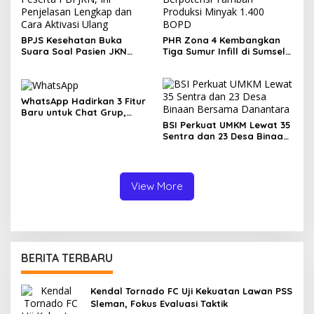
BPJS Kesehatan Buka
PHR Zona 4 Kembangkan
Suara Soal Pasien JKN
Tiga Sumur Infill di Sumsel,
Meninggal Usai Menunggu
Berpotensi Tambah
Kamar, Tegaskan Peserta
Produksi Minyak 1.400 BOPD
Berhak Dilayani
WhatsApp Hadirkan 3 Fitur
Baru untuk Chat Grup,
Polling Kini Bisa Dibatasi
BSI Perkuat UMKM Lewat 35
Waktu hingga Buat Grup
Sentra dan 23 Desa Binaan
Instan
Bersama Danantara
View More
BERITA TERBARU
Kendal Tornado FC Uji Kekuatan Lawan PSS
Sleman, Fokus Evaluasi Taktik