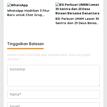
Kamar, Tegaskan Peserta
Produksi Minyak 1.400 BOPD
Berhak Dilayani
WhatsApp Hadirkan 3 Fitur
Baru untuk Chat Grup,
BSI Perkuat UMKM Lewat 35
Polling Kini Bisa Dibatasi
Sentra dan 23 Desa Binaan
Waktu hingga Buat Grup
Bersama Danantara
Instan
Tinggalkan Balasan
Alamat email Anda tidak akan dipublikasikan.
Ruas yang wajib
ditandai
*