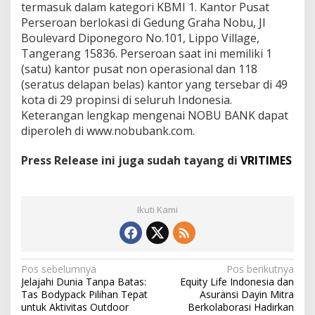
termasuk dalam kategori KBMI 1. Kantor Pusat
Perseroan berlokasi di Gedung Graha Nobu, Jl
Boulevard Diponegoro No.101, Lippo Village,
Tangerang 15836. Perseroan saat ini memiliki 1
(satu) kantor pusat non operasional dan 118
(seratus delapan belas) kantor yang tersebar di 49
kota di 29 propinsi di seluruh Indonesia.
Keterangan lengkap mengenai NOBU BANK dapat
diperoleh di www.nobubank.com.
Press Release ini juga sudah tayang di
VRITIMES
Ikuti Kami
N
Pos sebelumnya
Pos berikutnya
Jelajahi Dunia Tanpa Batas:
Equity Life Indonesia dan
a
Tas Bodypack Pilihan Tepat
Asuransi Dayin Mitra
v
untuk Aktivitas Outdoor
Berkolaborasi Hadirkan