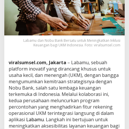
u
s
i
K
e
u
a
n
Labamu dan Nobu Bank Bersatu untuk Meningkatkan Inklusi
Keuangan bagi UKM Indonesia. Foto: viralsumsel.com
g
a
n
b
viralsumsel.com, Jakarta
– Labamu, sebuah
a
platform inovatif yang dirancang khusus untuk
g
usaha kecil, dan menengah (UKM), dengan bangga
i
mengumumkan kemitraan strategisnya dengan
U
K
Nobu Bank, salah satu lembaga keuangan
M
terkemuka di Indonesia. Melalui kolaborasi ini,
I
kedua perusahaan meluncurkan program
n
percontohan yang menghadirkan fitur rekening
d
operasional UKM terintegrasi langsung di dalam
o
n
aplikasi
Labamu
. Langkah ini bertujuan untuk
e
meningkatkan aksesibilitas layanan keuangan bagi
s