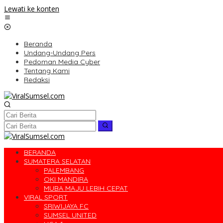
Lewati ke konten
Beranda
Undang-Undang Pers
Pedoman Media Cyber
Tentang Kami
Redaksi
BERANDA
SUMATERA SELATAN
PALEMBANG
OKI MANDIRA
MUBA MAJU LEBIH CEPAT
VIRAL SPORT
SRIWIJAYA FC
SUMSEL UNITED