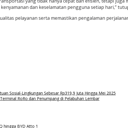
rtasi yang tidak hanya cepat dan efisien, tetapi juga m
 kenyamanan dan keselamatan pengguna setiap hari,” tutu
alitas pelayanan serta memastikan pengalaman perjalana
uan Sosial-Lingkungan Sebesar Rp319,9 Juta Hingga Mei 2025
si Terminal RoRo dan Penumpang di Pelabuhan Lembar