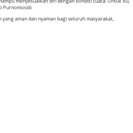
ampu menyesuaikan diri dengan kondisi cuaca. Untuk itu,
p Purnomosidi.
n yang aman dan nyaman bagi seluruh masyarakat,