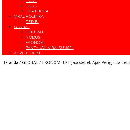
LIGA 1
LIGA 2
LIGA EROPA
VIRAL POLITIKA
DPD RI
GLOBAL
HIBURAN
MODUS
EKONOMI
PANTAUAN VIRALSUMSEL
ADVERTORIAL
Beranda
/
GLOBAL
/
EKONOMI
LRT Jabodebek Ajak Pengguna Lebih