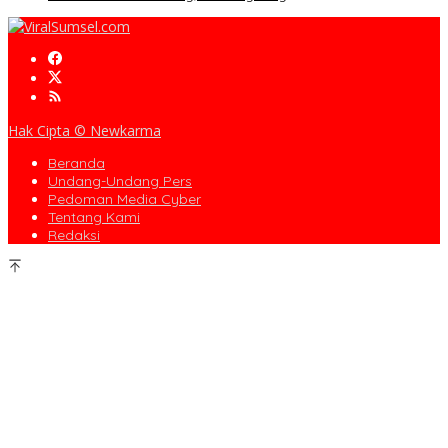
Hak Cipta © Newkarma
Beranda
Undang-Undang Pers
Pedoman Media Cyber
Tentang Kami
Redaksi