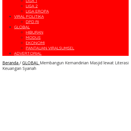
LIGA 1
LIGA 2
LIGA EROPA
VIRAL POLITIKA
DPD RI
GLOBAL
HIBURAN
MODUS
EKONOMI
PANTAUAN VIRALSUMSEL
ADVERTORIAL
Beranda
/
GLOBAL
Membangun Kemandirian Masjid lewat Literasi
Keuangan Syariah