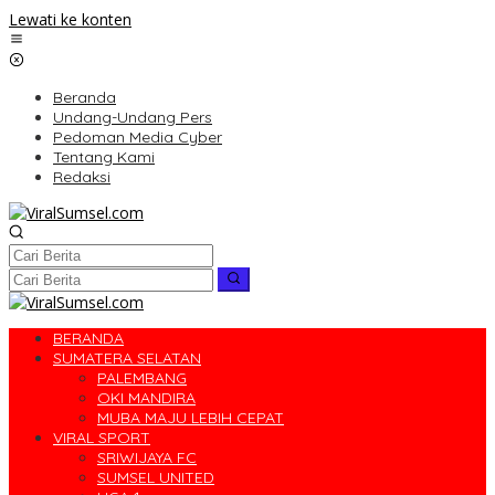
Lewati ke konten
Beranda
Undang-Undang Pers
Pedoman Media Cyber
Tentang Kami
Redaksi
BERANDA
SUMATERA SELATAN
PALEMBANG
OKI MANDIRA
MUBA MAJU LEBIH CEPAT
VIRAL SPORT
SRIWIJAYA FC
SUMSEL UNITED