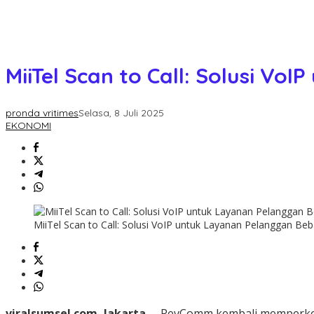
MiiTel Scan to Call: Solusi V
pronda vritimes
Selasa, 8 Juli 2025
EKONOMI
MiiTel Scan to Call: Solusi VoIP untuk Layanan Pelanggan Beb
viralsumsel.com, Jakarta –
RevComm kembali memperken