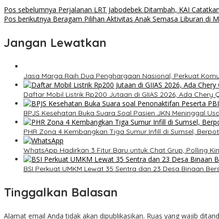
Pos sebelumnya
Perjalanan LRT Jabodebek Ditambah, KAI Catatka
Pos berikutnya
Beragam Pilihan Aktivitas Anak Semasa Liburan di 
Jangan Lewatkan
Jasa Marga Raih Dua Penghargaan Nasional, Perkuat Komun
Daftar Mobil Listrik Rp200 Jutaan di GIIAS 2026, Ada Chery 
BPJS Kesehatan Buka Suara Soal Pasien JKN Meninggal Usa
PHR Zona 4 Kembangkan Tiga Sumur Infill di Sumsel, Berp
WhatsApp Hadirkan 3 Fitur Baru untuk Chat Grup, Polling Ki
BSI Perkuat UMKM Lewat 35 Sentra dan 23 Desa Binaan Be
Tinggalkan Balasan
Alamat email Anda tidak akan dipublikasikan.
Ruas yang wajib ditan