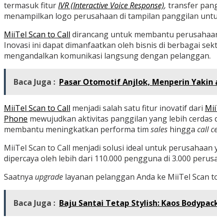
termasuk fitur
IVR (Interactive Voice Response)
,
transfer pan
menampilkan logo perusahaan di tampilan panggilan un
MiiTel Scan to Call
dirancang untuk membantu perusahaan 
Inovasi ini dapat dimanfaatkan oleh bisnis di berbagai se
mengandalkan komunikasi langsung dengan pelanggan.
Baca Juga :
Pasar Otomotif Anjlok, Menperin Yaki
MiiTel Scan to Call
menjadi salah satu fitur inovatif dari
Mii
Phone
mewujudkan aktivitas panggilan yang lebih cerd
membantu meningkatkan performa tim
sales
hingga
call c
MiiTel Scan to Call menjadi solusi ideal untuk perusahaan 
dipercaya oleh lebih dari 110.000 pengguna di 3.000 perus
Saatnya
upgrade
layanan pelanggan Anda ke MiiTel Scan to
Baca Juga :
Baju Santai Tetap Stylish: Kaos Bodypac