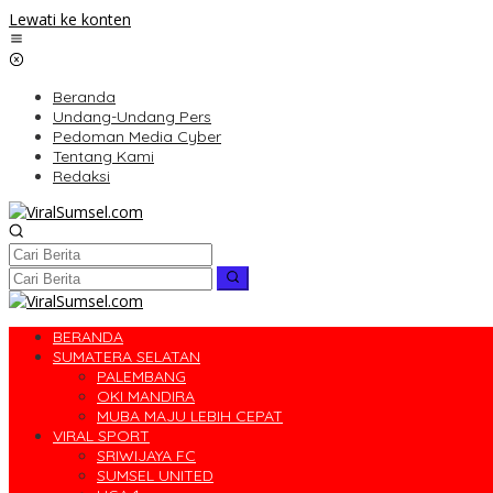
Lewati ke konten
Beranda
Undang-Undang Pers
Pedoman Media Cyber
Tentang Kami
Redaksi
BERANDA
SUMATERA SELATAN
PALEMBANG
OKI MANDIRA
MUBA MAJU LEBIH CEPAT
VIRAL SPORT
SRIWIJAYA FC
SUMSEL UNITED