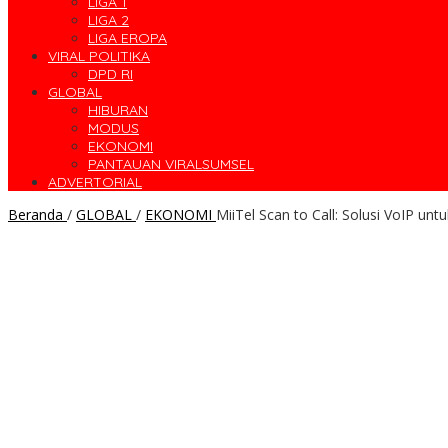
LIGA 1
LIGA 2
LIGA EROPA
VIRAL POLITIKA
DPD RI
GLOBAL
HIBURAN
MODUS
EKONOMI
PANTAUAN VIRALSUMSEL
ADVERTORIAL
Beranda
/
GLOBAL
/
EKONOMI
MiiTel Scan to Call: Solusi VoIP u