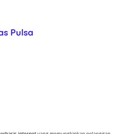
as Pulsa
erbasis internet
yang memungkinkan pelanggan