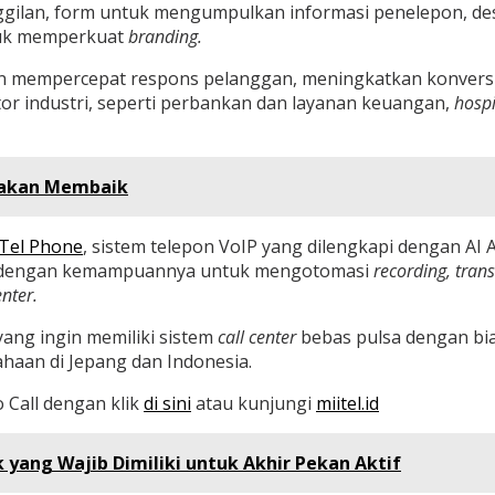
ggilan, form untuk mengumpulkan informasi penelepon, desk
tuk memperkuat
branding.
mempercepat respons pelanggan, meningkatkan konversi pe
ktor industri, seperti perbankan dan layanan keuangan,
hospi
n akan Membaik
Tel Phone
, sistem telepon VoIP yang dilengkapi dengan AI A
as dengan kemampuannya untuk mengotomasi
recording, trans
enter.
yang ingin memiliki sistem
call center
bebas pulsa dengan bia
ahaan di Jepang dan Indonesia.
 Call dengan klik
di sini
atau kunjungi
miitel.id
k yang Wajib Dimiliki untuk Akhir Pekan Aktif