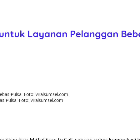
oIP untuk Layanan Pelanggan Beb
as Pulsa. Foto: viralsumsel.com
alkan fitur
MiiTel Scan to Call
, sebuah
solusi komunikasi b