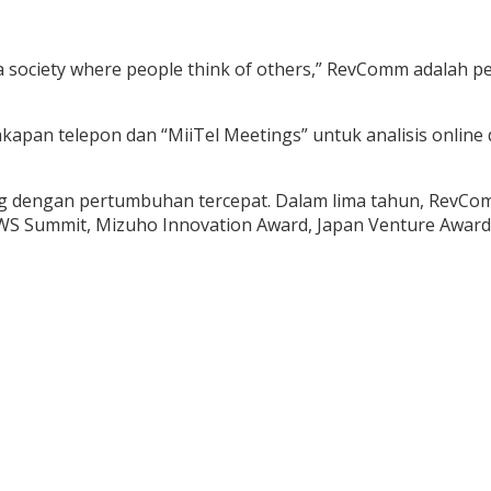
e a society where people think of others,” RevComm adalah
akapan telepon dan “MiiTel Meetings” untuk analisis online 
g dengan pertumbuhan tercepat. Dalam lima tahun, RevCo
 AWS Summit, Mizuho Innovation Award, Japan Venture Award