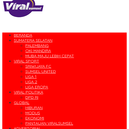
BERANDA
SUMATERA SELATAN
PALEMBANG
OKI MANDIRA
MUBA MAJU LEBIH CEPAT
VIRAL SPORT
SRIWIJAYA FC
SUMSEL UNITED
LIGA 1
LIGA 2
LIGA EROPA
VIRAL POLITIKA
DPD RI
GLOBAL
HIBURAN
MODUS
EKONOMI
PANTAUAN VIRALSUMSEL
ADVERTORIAL