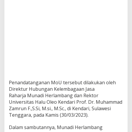
r
l
i
b
a
t
A
k
t
i
f
d
a
l
a
Penandatanganan MoU tersebut dilakukan oleh
m
Direktur Hubungan Kelembagaan Jasa
K
Raharja Munadi Herlambang dan Rektor
a
m
Universitas Halu Oleo Kendari Prof. Dr. Muhammad
p
Zamrun F.,S.Si, M.si., M.Sc., di Kendari, Sulawesi
a
Tenggara, pada Kamis (30/03/2023).
n
y
Dalam sambutannya, Munadi Herlambang
e