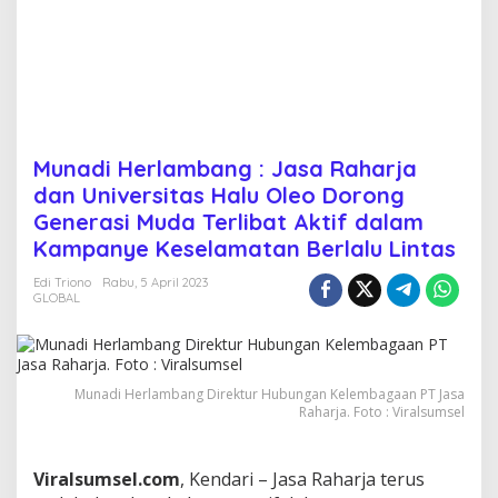
a
R
a
h
a
r
j
a
Munadi Herlambang : Jasa Raharja
d
dan Universitas Halu Oleo Dorong
a
n
Generasi Muda Terlibat Aktif dalam
U
Kampanye Keselamatan Berlalu Lintas
n
i
Edi Triono
Rabu, 5 April 2023
v
GLOBAL
e
r
s
i
t
Munadi Herlambang Direktur Hubungan Kelembagaan PT Jasa
Raharja. Foto : Viralsumsel
a
s
H
a
Viralsumsel.com
, Kendari – Jasa Raharja terus
l