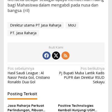
bagi Mahasiswa dalam mengabdi pada nusa dan
bangsa. (ril)
Direktur utama PT Jasa Raharja
MoU
PT. Jasa Raharja
Ikuti Kami
N
Pos sebelumnya
Pos berikutnya
Hasil Saudi League : Al
Pj Bupati Muba Lantik Kadis
a
Nassr Pesta Gol, Cristiano
PUPR dan Direktur RSUD
v
Ronaldo Dua Gol
Sekayu
i
Posting Terkait
g
a
Jasa Raharja Perkuat
Positive Technologies
s
Perlindungan, Ribuan
Kembali Kunjungi UGM