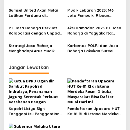
Peserta Mudik Nyaman
Bahas Tindak Lanjut MoU
i
Bersama IFG Group 2026
dan Kolaborasi
Sumsel United Akan Mulai
Mudik Lebaran 2025: 146
p
Resmi Dilepas
Cybersecurity
Latihan Perdana di
Juta Pemudik, Ribuan
Internasional
Jakabaring Sport City, MoU
Personel Siaga, dan
o
Resmi Ditandatangani
Liputan Real-Time dari
PT Jasa Raharja Perkuat
Aksi Ramadan 2025 PT Jasa
s
Media
Kolaborasi dengan Unpad
Raharja di Yogyakarta:
untuk Pendidikan dan
Perubahan, Transformasi,
Keselamatan Lalu Lintas
dan Kepedulian Sosial
Strategi Jasa Raharja
Korlantas POLRI dan Jasa
Menghadapi Arus Mudik
Raharja Lakukan Survei
Lebaran 2025, Sekaligus
Jalur di Jawa Barat untuk
Umumkan Mudik Gratis !
Persiapan Operasi Ketupat
2025
Jangan Lewatkan
Kapolri Listyo Sigit
Pendaftaran Upacara HUT
Tanggapi Isu Penggantian,
Ke-81 RI di Istana Merdeka
Tegaskan Pergantian
Resmi Dibuka, Masyarakat
Jabatan Hak Prerogatif
Bisa Daftar Mulai Hari Ini
Presiden