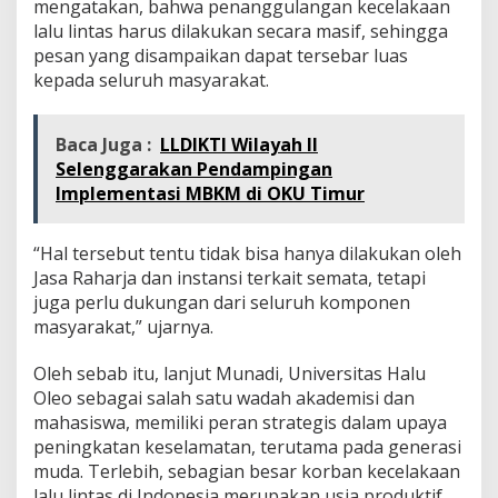
K
mengatakan, bahwa penanggulangan kecelakaan
e
lalu lintas harus dilakukan secara masif, sehingga
s
pesan yang disampaikan dapat tersebar luas
e
kepada seluruh masyarakat.
l
a
m
a
Baca Juga :
LLDIKTI Wilayah II
t
Selenggarakan Pendampingan
a
Implementasi MBKM di OKU Timur
n
B
e
“Hal tersebut tentu tidak bisa hanya dilakukan oleh
r
Jasa Raharja dan instansi terkait semata, tetapi
l
juga perlu dukungan dari seluruh komponen
a
l
masyarakat,” ujarnya.
u
L
Oleh sebab itu, lanjut Munadi, Universitas Halu
i
Oleo sebagai salah satu wadah akademisi dan
n
mahasiswa, memiliki peran strategis dalam upaya
t
a
peningkatan keselamatan, terutama pada generasi
s
muda. Terlebih, sebagian besar korban kecelakaan
lalu lintas di Indonesia merupakan usia produktif.