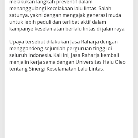
melakukan langkah preventif dalam
u
menanggulangi kecelakaan lalu lintas. Salah
O
satunya, yakni dengan mengajak generasi muda
l
e
untuk lebih peduli dan terlibat aktif dalam
o
kampanye keselamatan berlalu lintas di jalan raya.
D
o
Upaya tersebut dilakukan Jasa Raharja dengan
r
menggandeng sejumlah perguruan tinggi di
o
n
seluruh Indonesia. Kali ini, Jasa Raharja kembali
g
menjalin kerja sama dengan Universitas Halu Oleo
G
tentang Sinergi Keselamatan Lalu Lintas.
e
n
e
r
a
s
i
M
u
d
a
T
e