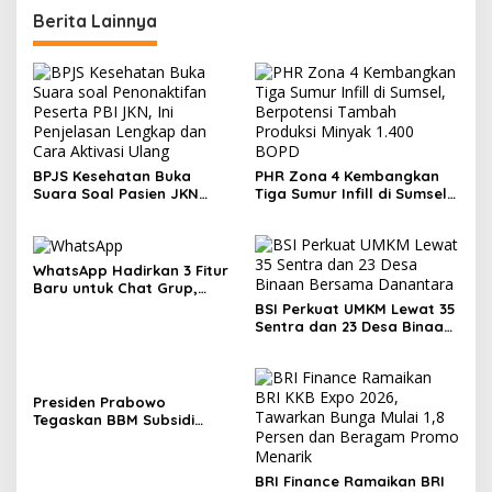
Berita Lainnya
BPJS Kesehatan Buka
PHR Zona 4 Kembangkan
Suara Soal Pasien JKN
Tiga Sumur Infill di Sumsel,
Meninggal Usai Menunggu
Berpotensi Tambah
Kamar, Tegaskan Peserta
Produksi Minyak 1.400 BOPD
Berhak Dilayani
WhatsApp Hadirkan 3 Fitur
Baru untuk Chat Grup,
Polling Kini Bisa Dibatasi
BSI Perkuat UMKM Lewat 35
Waktu hingga Buat Grup
Sentra dan 23 Desa Binaan
Instan
Bersama Danantara
Presiden Prabowo
Tegaskan BBM Subsidi
Tidak Naik, Harga Non-
Subsidi Bisa Turun
BRI Finance Ramaikan BRI