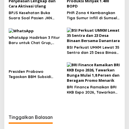
p
o
BPJS Kesehatan Buka
PHR Zona 4 Kembangkan
s
Suara Soal Pasien JKN
Tiga Sumur Infill di Sumsel,
Meninggal Usai Menunggu
Berpotensi Tambah
Kamar, Tegaskan Peserta
Produksi Minyak 1.400 BOPD
Berhak Dilayani
WhatsApp Hadirkan 3 Fitur
Baru untuk Chat Grup,
BSI Perkuat UMKM Lewat 35
Polling Kini Bisa Dibatasi
Sentra dan 23 Desa Binaan
Waktu hingga Buat Grup
Bersama Danantara
Instan
Presiden Prabowo
Tegaskan BBM Subsidi
Tidak Naik, Harga Non-
Subsidi Bisa Turun
BRI Finance Ramaikan BRI
KKB Expo 2026, Tawarkan
Bunga Mulai 1,8 Persen dan
Beragam Promo Menarik
Tinggalkan Balasan