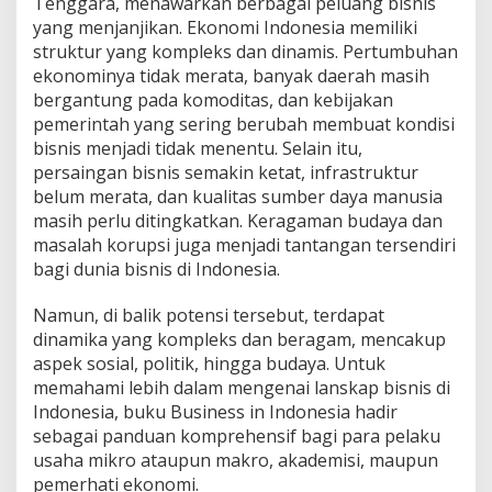
Tenggara, menawarkan berbagai peluang bisnis
e
yang menjanjikan. Ekonomi Indonesia memiliki
n
struktur yang kompleks dan dinamis. Pertumbuhan
d
ekonominya tidak merata, banyak daerah masih
a
l
bergantung pada komoditas, dan kebijakan
a
pemerintah yang sering berubah membuat kondisi
m
bisnis menjadi tidak menentu. Selain itu,
d
persaingan bisnis semakin ketat, infrastruktur
a
l
belum merata, dan kualitas sumber daya manusia
a
masih perlu ditingkatkan. Keragaman budaya dan
m
masalah korupsi juga menjadi tantangan tersendiri
B
bagi dunia bisnis di Indonesia.
o
o
k
Namun, di balik potensi tersebut, terdapat
R
dinamika yang kompleks dan beragam, mencakup
e
aspek sosial, politik, hingga budaya. Untuk
v
memahami lebih dalam mengenai lanskap bisnis di
i
Indonesia, buku Business in Indonesia hadir
e
w
sebagai panduan komprehensif bagi para pelaku
usaha mikro ataupun makro, akademisi, maupun
pemerhati ekonomi.