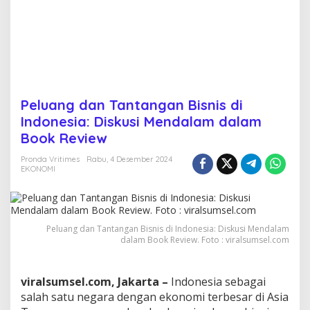
i
s
n
i
s
d
i
I
Peluang dan Tantangan Bisnis di
n
Indonesia: Diskusi Mendalam dalam
d
o
Book Review
n
e
Pronda Vritimes
Rabu, 4 Desember 2024
EKONOMI
s
i
a
:
D
Peluang dan Tantangan Bisnis di Indonesia: Diskusi Mendalam
i
dalam Book Review. Foto : viralsumsel.com
s
k
u
viralsumsel.com, Jakarta –
Indonesia sebagai
s
i
salah satu negara dengan ekonomi terbesar di Asia
M