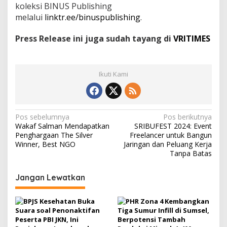
koleksi BINUS Publishing
melalui
linktr.ee/binuspublishing
.
Press Release ini juga sudah tayang di
VRITIMES
Ikuti Kami
N
Pos sebelumnya
Pos berikutnya
Wakaf Salman Mendapatkan
SRIBUFEST 2024: Event
a
Penghargaan The Silver
Freelancer untuk Bangun
v
Winner, Best NGO
Jaringan dan Peluang Kerja
Tanpa Batas
i
g
Jangan Lewatkan
a
s
i