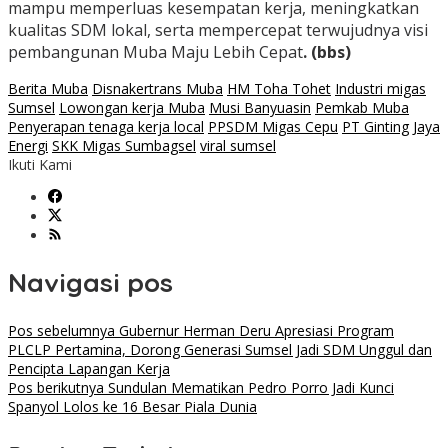
mampu memperluas kesempatan kerja, meningkatkan
kualitas SDM lokal, serta mempercepat terwujudnya visi
pembangunan Muba Maju Lebih Cepat
. (bbs)
Berita Muba
Disnakertrans Muba
HM Toha Tohet
Industri migas
Sumsel
Lowongan kerja Muba
Musi Banyuasin
Pemkab Muba
Penyerapan tenaga kerja local
PPSDM Migas Cepu
PT Ginting Jaya
Energi
SKK Migas Sumbagsel
viral sumsel
Ikuti Kami
Navigasi pos
Pos sebelumnya
Gubernur Herman Deru Apresiasi Program
PLCLP Pertamina, Dorong Generasi Sumsel Jadi SDM Unggul dan
Pencipta Lapangan Kerja
Pos berikutnya
Sundulan Mematikan Pedro Porro Jadi Kunci
Spanyol Lolos ke 16 Besar Piala Dunia