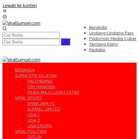
Lewati ke konten
Beranda
Undang-Undang Pers
Pedoman Media Cyber
Tentang Kami
Redaksi
BERANDA
SUMATERA SELATAN
PALEMBANG
OKI MANDIRA
MUBA MAJU LEBIH CEPAT
VIRAL SPORT
SRIWIJAYA FC
SUMSEL UNITED
LIGA 1
LIGA 2
LIGA EROPA
VIRAL POLITIKA
DPD RI