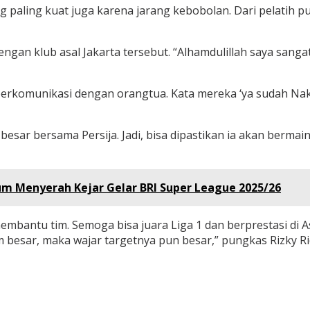
aling kuat juga karena jarang kebobolan. Dari pelatih pun s
gan klub asal Jakarta tersebut. “Alhamdulillah saya sang
erkomunikasi dengan orangtua. Kata mereka ‘ya sudah Nak 
besar bersama Persija. Jadi, bisa dipastikan ia akan berm
lum Menyerah Kejar Gelar BRI Super League 2025/26
embantu tim. Semoga bisa juara Liga 1 dan berprestasi di 
m besar, maka wajar targetnya pun besar,” pungkas Rizky R