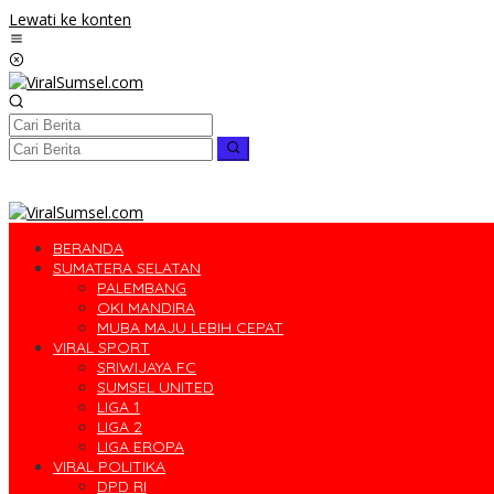
Lewati ke konten
BERANDA
SUMATERA SELATAN
PALEMBANG
OKI MANDIRA
MUBA MAJU LEBIH CEPAT
VIRAL SPORT
SRIWIJAYA FC
SUMSEL UNITED
LIGA 1
LIGA 2
LIGA EROPA
VIRAL POLITIKA
DPD RI