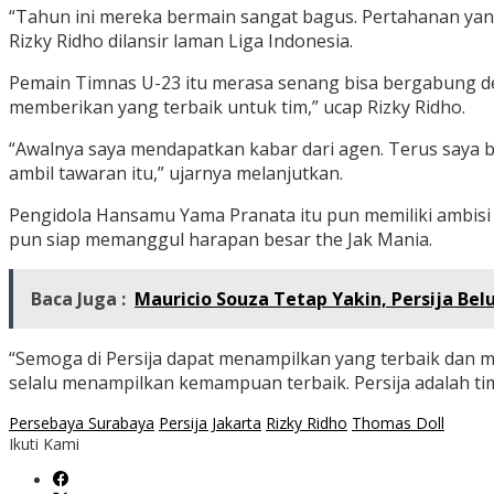
“Tahun ini mereka bermain sangat bagus. Pertahanan yang p
Rizky Ridho dilansir laman Liga Indonesia.
Pemain Timnas U-23 itu merasa senang bisa bergabung den
memberikan yang terbaik untuk tim,” ucap Rizky Ridho.
“Awalnya saya mendapatkan kabar dari agen. Terus saya b
ambil tawaran itu,” ujarnya melanjutkan.
Pengidola Hansamu Yama Pranata itu pun memiliki ambisi 
pun siap memanggul harapan besar the Jak Mania.
Baca Juga :
Mauricio Souza Tetap Yakin, Persija Be
“Semoga di Persija dapat menampilkan yang terbaik dan m
selalu menampilkan kemampuan terbaik. Persija adalah ti
Persebaya Surabaya
Persija Jakarta
Rizky Ridho
Thomas Doll
Ikuti Kami