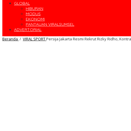
GLOBAL
HIBURAN
MODUS
EKONOMI
PANTAUAN VIRALSUMSEL
ADVERTORIAL
Beranda
/
VIRAL SPORT
Persija Jakarta Resmi Rekrut Rizky Ridho, Kontr