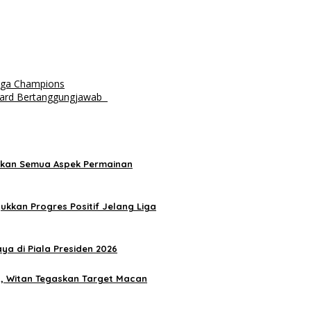
iga Champions
mpard Bertanggungjawab
gkan Semua Aspek Permainan
ukkan Progres Positif Jelang Liga
ya di Piala Presiden 2026
26, Witan Tegaskan Target Macan