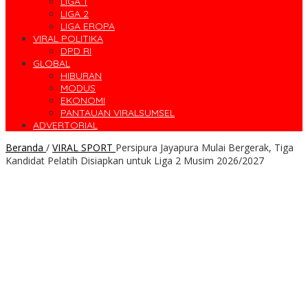
LIGA 1
LIGA 2
LIGA EROPA
VIRAL POLITIKA
DPD RI
GLOBAL
HIBURAN
MODUS
EKONOMI
PANTAUAN VIRALSUMSEL
ADVERTORIAL
Beranda
/
VIRAL SPORT
Persipura Jayapura Mulai Bergerak, Tiga
Kandidat Pelatih Disiapkan untuk Liga 2 Musim 2026/2027