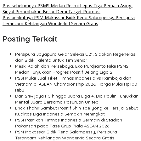
Pos sebelumnya
PSMS Medan Resmi Lepas Tiga Pemain Asing,
Sinyal Perombakan Besar Demi Target Promosi
Pos berikutnya
PSM Makassar Bidik Reno Salampessy, Persipura
Terancam Kehilangan Wonderkid Secara Gratis
Posting Terkait
Persipura Jayapura Gelar Seleksi U21, Siapkan Regenerasi
dan Bidik Talenta untuk Tim Senior
Meski Kalah dari Persebaya, Eko Purdjianto Nilai PSMS
Medan Tunjukkan Progres Positif Jelang Liga 2
PSSI Mulai Jual Tiket Timnas Indonesia vs Kamboja dan
Vietnam di ASEAN Championship 2026, Harga Mulai Rp100
Ribu
Dari Sriwijaya FC hingga Juara Liga 4, Bio Paulin Tunjukkan
Mental Juara Bersama Pasuruan United
Erick Thohir Sambut Positif Shin Tae-yong ke Persija, Sebut
Kualitas Liga Indonesia Semakin Meningkat
PSSI Pastikan Timnas Indonesia Bermain di Stadion
Pakansari pada Fase Grup Piala ASEAN 2026
PSM Makassar Bidik Reno Salampessy, Persipura
Terancam Kehilangan Wonderkid Secara Gratis