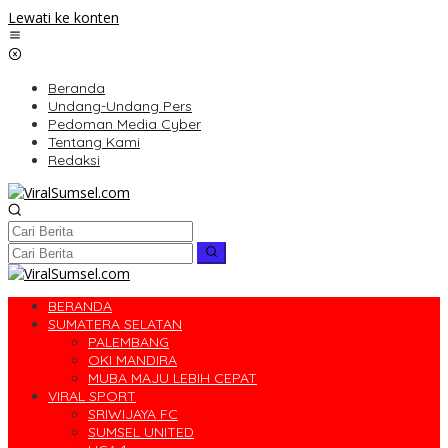
Lewati ke konten
Beranda
Undang-Undang Pers
Pedoman Media Cyber
Tentang Kami
Redaksi
BERANDA
SUMATERA SELATAN
PALEMBANG
OKI MANDIRA
MUBA MAJU LEBIH CEPAT
VIRAL SPORT
SRIWIJAYA FC
SUMSEL UNITED