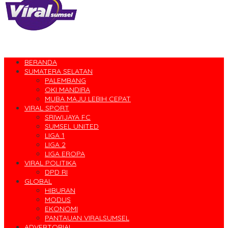
BERANDA
SUMATERA SELATAN
PALEMBANG
OKI MANDIRA
MUBA MAJU LEBIH CEPAT
VIRAL SPORT
SRIWIJAYA FC
SUMSEL UNITED
LIGA 1
LIGA 2
LIGA EROPA
VIRAL POLITIKA
DPD RI
GLOBAL
HIBURAN
MODUS
EKONOMI
PANTAUAN VIRALSUMSEL
ADVERTORIAL