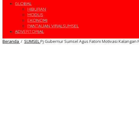
GLOBAL
HIBURAN
MODUS
EKONOMI
PANTAUAN VIRALSUMSEL
ADVERTORIAL
Beranda
/
SUMSEL
Pj Gubernur Sumsel Agus Fatoni Motivasi Kalangan 