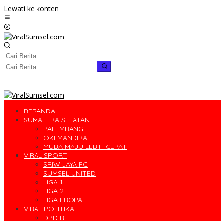
Lewati ke konten
BERANDA
SUMATERA SELATAN
PALEMBANG
OKI MANDIRA
MUBA MAJU LEBIH CEPAT
VIRAL SPORT
SRIWIJAYA FC
SUMSEL UNITED
LIGA 1
LIGA 2
LIGA EROPA
VIRAL POLITIKA
DPD RI