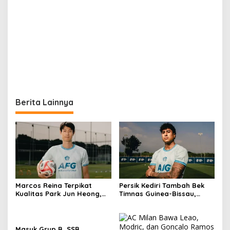
Berita Lainnya
Marcos Reina Terpikat
Persik Kediri Tambah Bek
Kualitas Park Jun Heong,
Timnas Guinea-Bissau,
Ini Kelebihan Bek Anyar
Marcelo Djalo Siap Jadi
Persik
Tembok Kokoh Macan Putih
Masuk Grup B, SSB