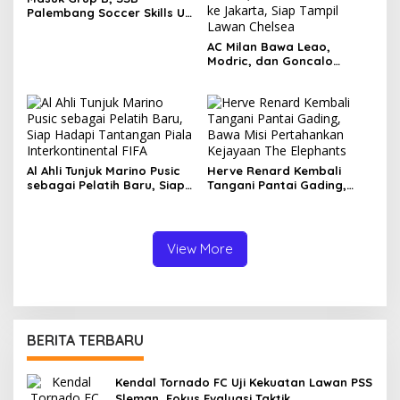
Palembang Soccer Skills U-
13 Siap Berjuang di Piala
Soeratin
AC Milan Bawa Leao,
Modric, dan Goncalo
Ramos ke Jakarta, Siap
Tampil Lawan Chelsea
Al Ahli Tunjuk Marino Pusic
Herve Renard Kembali
sebagai Pelatih Baru, Siap
Tangani Pantai Gading,
Hadapi Tantangan Piala
Bawa Misi Pertahankan
Interkontinental FIFA
Kejayaan The Elephants
View More
BERITA TERBARU
Kendal Tornado FC Uji Kekuatan Lawan PSS
Sleman, Fokus Evaluasi Taktik