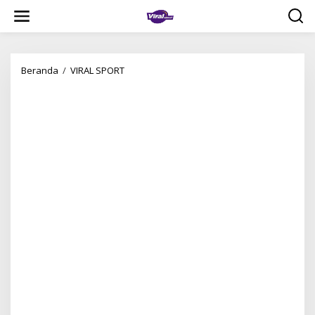
L
e
w
a
t
i
Beranda
/
VIRAL SPORT
P
k
S
e
G
k
J
o
u
n
a
t
r
e
a
n
L
i
g
u
e
1
2
0
2
5
/
2