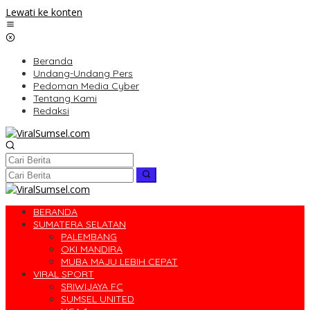
Lewati ke konten
Beranda
Undang-Undang Pers
Pedoman Media Cyber
Tentang Kami
Redaksi
BERANDA
SUMATERA SELATAN
PALEMBANG
OKI MANDIRA
MUBA MAJU LEBIH CEPAT
VIRAL SPORT
SRIWIJAYA FC
SUMSEL UNITED