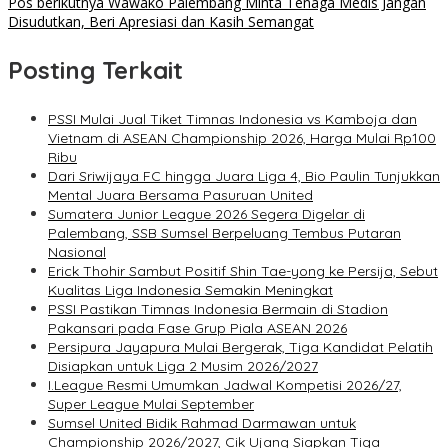
Pos berikutnya
Wawako Palembang Minta Tenaga Medis Jangan
Disudutkan, Beri Apresiasi dan Kasih Semangat
Posting Terkait
PSSI Mulai Jual Tiket Timnas Indonesia vs Kamboja dan
Vietnam di ASEAN Championship 2026, Harga Mulai Rp100
Ribu
Dari Sriwijaya FC hingga Juara Liga 4, Bio Paulin Tunjukkan
Mental Juara Bersama Pasuruan United
Sumatera Junior League 2026 Segera Digelar di
Palembang, SSB Sumsel Berpeluang Tembus Putaran
Nasional
Erick Thohir Sambut Positif Shin Tae-yong ke Persija, Sebut
Kualitas Liga Indonesia Semakin Meningkat
PSSI Pastikan Timnas Indonesia Bermain di Stadion
Pakansari pada Fase Grup Piala ASEAN 2026
Persipura Jayapura Mulai Bergerak, Tiga Kandidat Pelatih
Disiapkan untuk Liga 2 Musim 2026/2027
I.League Resmi Umumkan Jadwal Kompetisi 2026/27,
Super League Mulai September
Sumsel United Bidik Rahmad Darmawan untuk
Championship 2026/2027, Cik Ujang Siapkan Tiga