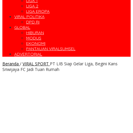
LIGA 1
LIGA 2
LIGA EROPA
VIRAL POLITIKA
DPD RI
GLOBAL
HIBURAN
MODUS
EKONOMI
PANTAUAN VIRALSUMSEL
ADVERTORIAL
Beranda
/
VIRAL SPORT
PT LIB Siap Gelar Liga, Begini Kans
Sriwijaya FC Jadi Tuan Rumah