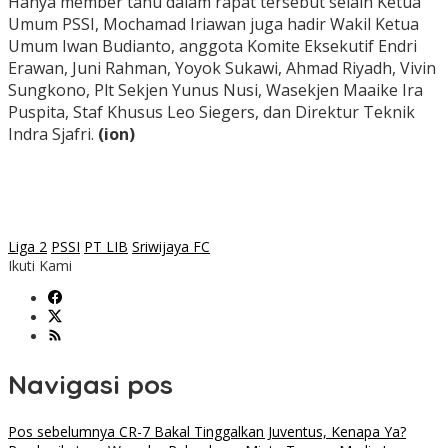
Hanya member tahu dalam rapat tersebut selain Ketua
Umum PSSI, Mochamad Iriawan juga hadir Wakil Ketua
Umum Iwan Budianto, anggota Komite Eksekutif Endri
Erawan, Juni Rahman, Yoyok Sukawi, Ahmad Riyadh, Vivin
Sungkono, Plt Sekjen Yunus Nusi, Wasekjen Maaike Ira
Puspita, Staf Khusus Leo Siegers, dan Direktur Teknik
Indra Sjafri.
(ion)
Liga 2
PSSI
PT LIB
Sriwijaya FC
Ikuti Kami
Navigasi pos
Pos sebelumnya
CR-7 Bakal Tinggalkan Juventus, Kenapa Ya?