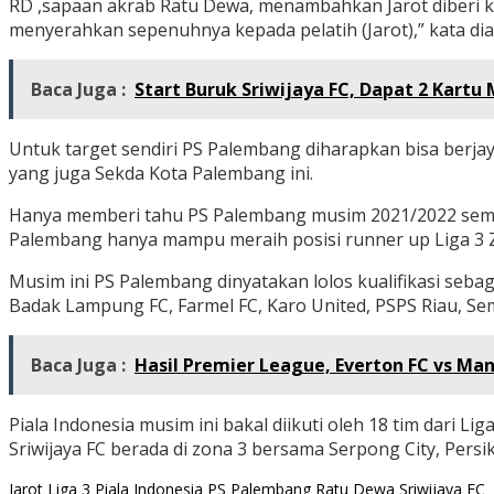
RD ,sapaan akrab Ratu Dewa, menambahkan Jarot diberi 
menyerahkan sepenuhnya kepada pelatih (Jarot),” kata dia 
Baca Juga :
Start Buruk Sriwijaya FC, Dapat 2 Kartu
Untuk target sendiri PS Palembang diharapkan bisa berjaya
yang juga Sekda Kota Palembang ini.
Hanya memberi tahu PS Palembang musim 2021/2022 sempat
Palembang hanya mampu meraih posisi runner up Liga 3 Zo
Musim ini PS Palembang dinyatakan lolos kualifikasi sebag
Badak Lampung FC, Farmel FC, Karo United, PSPS Riau, Se
Baca Juga :
Hasil Premier League, Everton FC vs Man
Piala Indonesia musim ini bakal diikuti oleh 18 tim dari Lig
Sriwijaya FC berada di zona 3 bersama Serpong City, Pers
Jarot
Liga 3
Piala Indonesia
PS Palembang
Ratu Dewa
Sriwijaya FC