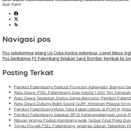
Ikuti Kami
Navigasi pos
Pos sebelumnya
Jelang Uji Coba Kontra Indonesia, Lionel Messi In
Pos berikutnya
PS Palembang Relakan Sang Bomber Kembali ke Sri
Posting Terkait
Pemkot Palembang Perkuat Program Adiwiyata, Bangun Gene
Ratu Dewa: PSEL Palembang Siap Kelola 1.000 Ton Sampah 
Ratu Dewa Tetapkan Status Siaga Bencana, Pemkot Palem
Ratu Dewa Dukung Bakti Sosial GUIM, Khitanan Massal hin
Pemkot Palembang Mulai Tata Kabel Utilitas di POM IX, Ra
Pemkot Palembang Siapkan BPJS Ketenagakerjaan untuk RT,
Ribuan Warga Padati Kambang Iwak, Nobar Final Piala Dun
Tinjau Proyek PSEL Palembang, Wapres Gibran Tekankan