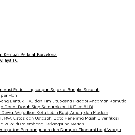
gin Kembali Perkuat Barcelona
wijaya FC
rasi Peduli Lingkungan Sejak di Bangku Sekolah
per Hari
bang Bentuk TRC dan Tim Jitupasna Hadapi Ancaman Karhutla
gga Donor Darah Siap Semarakkan HUT ke-81 RI
tu Dewa: Wujudkan Kota Lebih Rapi, Aman, dan Modern
 RW, Ustaz dan Ustazah, Data Penerima Masih Diverifikasi
ia 2026 di Palembang Berlangsung Meriah
 Percepatan Pembangunan dan Dampak Ekonomi bagi Warga