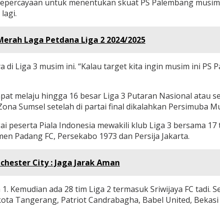
kepercayaan untuk menentukan skuat PS Palembang musim i
lagi.
 Merah Laga Petdana Liga 2 2024/2025
 di Liga 3 musim ini. “Kalau target kita ingin musim ini P
 melaju hingga 16 besar Liga 3 Putaran Nasional atau sel
na Sumsel setelah di partai final dikalahkan Persimuba Mu
ai peserta Piala Indonesia mewakili klub Liga 3 bersama 17
men Padang FC, Persekabo 1973 dan Persija Jakarta.
chester City : Jaga Jarak Aman
a 1. Kemudian ada 28 tim Liga 2 termasuk Sriwijaya FC tadi. S
ikota Tangerang, Patriot Candrabagha, Babel United, Bekas