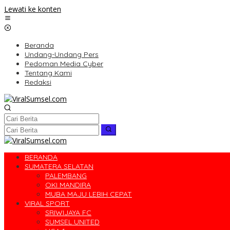
Lewati ke konten
Beranda
Undang-Undang Pers
Pedoman Media Cyber
Tentang Kami
Redaksi
BERANDA
SUMATERA SELATAN
PALEMBANG
OKI MANDIRA
MUBA MAJU LEBIH CEPAT
VIRAL SPORT
SRIWIJAYA FC
SUMSEL UNITED