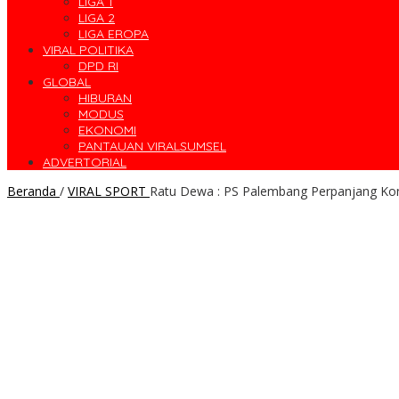
LIGA 1
LIGA 2
LIGA EROPA
VIRAL POLITIKA
DPD RI
GLOBAL
HIBURAN
MODUS
EKONOMI
PANTAUAN VIRALSUMSEL
ADVERTORIAL
Beranda
/
VIRAL SPORT
Ratu Dewa : PS Palembang Perpanjang Kontr