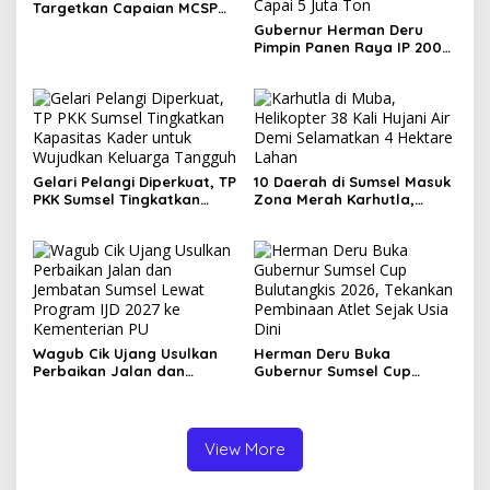
Targetkan Capaian MCSP
KPK 90 Persen pada 2026
Gubernur Herman Deru
Pimpin Panen Raya IP 200
di Ogan Ilir, Targetkan
Produksi Gabah Sumsel
Capai 5 Juta Ton
Gelari Pelangi Diperkuat, TP
10 Daerah di Sumsel Masuk
PKK Sumsel Tingkatkan
Zona Merah Karhutla,
Kapasitas Kader untuk
Muba dan OKI Catat
Wujudkan Keluarga
Kejadian Terbanyak
Tangguh
Wagub Cik Ujang Usulkan
Herman Deru Buka
Perbaikan Jalan dan
Gubernur Sumsel Cup
Jembatan Sumsel Lewat
Bulutangkis 2026, Tekankan
Program IJD 2027 ke
Pembinaan Atlet Sejak Usia
Kementerian PU
Dini
View More