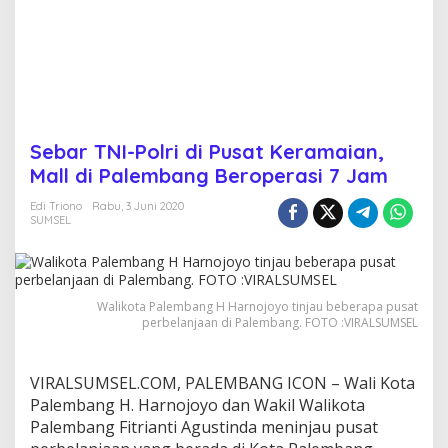
t
K
e
r
a
m
a
i
Sebar TNI-Polri di Pusat Keramaian,
a
Mall di Palembang Beroperasi 7 Jam
n
,
Edi Triono
Rabu, 3 Juni 2020
M
SUMSEL
a
l
l
d
i
Walikota Palembang H Harnojoyo tinjau beberapa pusat
P
perbelanjaan di Palembang. FOTO :VIRALSUMSEL
a
l
e
VIRALSUMSEL.COM, PALEMBANG ICON – Wali Kota
m
Palembang H. Harnojoyo dan Wakil Walikota
b
Palembang Fitrianti Agustinda meninjau pusat
a
n