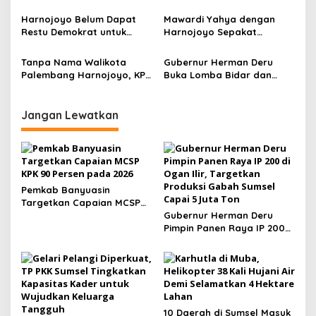
s
Suku dan Agama Hadiri
Prioritaskan Kader Sendiri
Halal Bihalal Pasangan
Maju di Pilkada, Termasuk
Harnojoyo Belum Dapat
Mawardi Yahya dengan
Calon Gubernur serta Wakil
di Sumsel
Restu Demokrat untuk
Harnojoyo Sepakat
Gubernur Sumsel MAHAR
Dampingi Mawardi di Pilgub
Berpasangan di Pilgub
Sumsel
2024, Syahrial Oesman
Tanpa Nama Walikota
Gubernur Herman Deru
Panglima Perangnya
Palembang Harnojoyo, KPU
Buka Lomba Bidar dan
Rilis DCS DPR RI Dapil
Perahu Hias, Sarana
Sumsel
Promosi Destinasi Wisata
Palembang
Jangan Lewatkan
Pemkab Banyuasin
Targetkan Capaian MCSP
KPK 90 Persen pada 2026
Gubernur Herman Deru
Pimpin Panen Raya IP 200
di Ogan Ilir, Targetkan
Produksi Gabah Sumsel
Capai 5 Juta Ton
10 Daerah di Sumsel Masuk