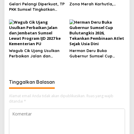
Gelari Pelangi Diperkuat, TP
Zona Merah Karhutla,
PKK Sumsel Tingkatkan
Muba dan OKI Catat
Kapasitas Kader untuk
Kejadian Terbanyak
Wujudkan Keluarga
Tangguh
Wagub Cik Ujang Usulkan
Herman Deru Buka
Perbaikan Jalan dan
Gubernur Sumsel Cup
Jembatan Sumsel Lewat
Bulutangkis 2026, Tekankan
Program IJD 2027 ke
Pembinaan Atlet Sejak Usia
Kementerian PU
Dini
Tinggalkan Balasan
Alamat email Anda tidak akan dipublikasikan.
Ruas yang wajib
ditandai
*