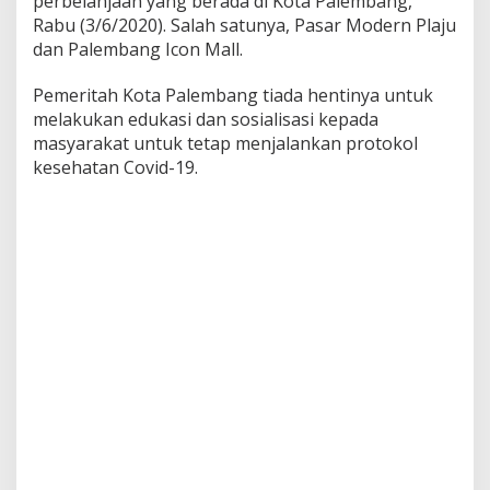
perbelanjaan yang berada di Kota Palembang,
g
Rabu (3/6/2020). Salah satunya, Pasar Modern Plaju
B
dan Palembang Icon Mall.
e
r
Pemeritah Kota Palembang tiada hentinya untuk
o
p
melakukan edukasi dan sosialisasi kepada
e
masyarakat untuk tetap menjalankan protokol
r
kesehatan Covid-19.
a
s
i
7
J
a
m