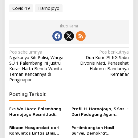
Covid-19
Harnojoyo
Ikuti Kami
N
Pos sebelumnya
Pos berikutnya
Ngakunya Sih Polisi, Warga
Dua Kurir 79 KG Sabu
a
SU 1 Palembang Ini Justru
Divonis Mati, Penasehat
v
Kuras Harta Benda Wanita
Hukum : Bandarnya
Teman Kencannya di
Kemana?
i
Penginapan
g
Posting Terkait
a
s
Eks Wali Kota Palembang
Profil H. Harnojoyo, S.Sos. –
i
Harnojoyo Resmi Jadi
Dari Pedagang Ayam
p
Tersangka Baru Kasus
Hingga Menjadi Wali Kota
Dugaan Korupsi Pasar
Palembang
Ribuan Masyarakat dari
Pertimbangkan Hasil
o
Cinde
Komunitas Lintas Etnis,
Survei, Demokrat