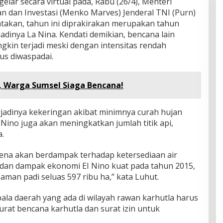
elar secara virtual pada, Rabu (26/4), Menteri
n dan Investasi (Menko Marves) Jenderal TNI (Purn)
takan, tahun ini diprakirakan merupakan tahun
jadinya La Nina. Kendati demikian, bencana lain
gkin terjadi meski dengan intensitas rendah
us diwaspadai.
, Warga Sumsel Siaga Bencana!
rjadinya kekeringan akibat minimnya curah hujan
El Nino juga akan meningkatkan jumlah titik api,
a.
karena akan berdampak terhadap ketersediaan air
, dan dampak ekonomi EI Nino kuat pada tahun 2015,
man padi seluas 597 ribu ha,” kata Luhut.
ala daerah yang ada di wilayah rawan karhutla harus
rat bencana karhutla dan surat izin untuk