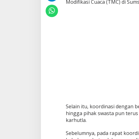
Modifikasi Cuaca (TMC) di Sums
u
t
l
a
,
H
e
r
m
a
n
D
e
r
u
K
e
l
u
Selain itu, koordinasi dengan 
a
hingga pihak swasta pun terus 
r
karhutla.
k
a
n
Sebelumnya, pada rapat koordi
S