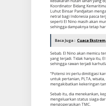
kebakaran hutan lahan yang dig
K
Koordinator Bidang Kemaritima
G
Luhut Binsar Pandjaitan menga
u
b
netral bagi Indonesia pasca ter
e
seperti EI Nino masih akan mun
r
sehingga dampaknya tetap har
n
u
r
Baca Juga :
Cuaca Ekstrem
T
e
r
Sebab. El Nino akan memicu te
k
a
yang terjadi. Tidak hanya itu, 
i
sehingga rawan terjadi karhutl
t
I
“Potensi ini perlu dimitigasi 
z
untuk pertanian, PLTA, wisata
i
n
mengakibatkan kekeringan tana
T
M
Sebab itu, dia menekankan, kep
C
mengeluarkan status siaga daru
mengoperasikan TMC.