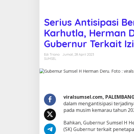
i
B
e
n
Serius Antisipasi 
c
a
Karhutla, Herman D
n
a
Gubernur Terkait Iz
K
e
Edi Triono
Jumat, 28 April 2023
k
SUMSEL
e
r
i
n
g
a
n
viralsumsel.com, PALEMBANG
d
dalam mengantisipasi terjadiny
a
pada musim kemarau tahun 2023
n
K
a
Bahkan, Gubernur Sumsel H H
r
(SK) Gubernur terkait penetapa
h