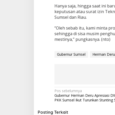
Hanya saja, hingga saat ini ba
keputusan atau surat izin Tekn
Sumsel dan Riau.
“Oleh sebab itu, kami minta pr
sehingga di sisa musim penghu
mestinya,” pungkasnya. (nto)
Gubernur Sumsel
Herman Deru
N
Pos sebelumnya
Gubernur Herman Deru Apresiasi D
a
PKK Sumsel Ikut Turunkan Stunting S
v
i
Posting Terkait