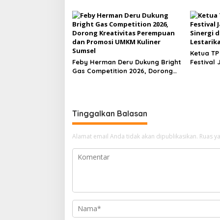
Sumsel L
ke Kemen
Ketua TP
Feby Herman Deru Dukung Bright
Festival
Gas Competition 2026, Dorong
Sinergi 
Kreativitas Perempuan dan
Lestarika
Promosi UMKM Kuliner Sumsel
Tinggalkan Balasan
Alamat email Anda tidak akan dipublikasikan.
Ruas ya