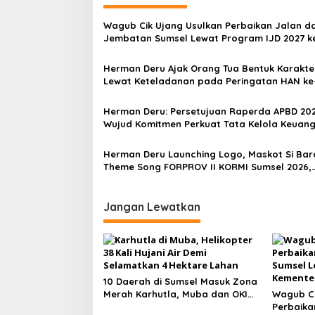
g
Wagub Cik Ujang Usulkan Perbaikan Jalan d
a
Jembatan Sumsel Lewat Program IJD 2027 k
s
Kementerian PU
Herman Deru Ajak Orang Tua Bentuk Karakte
i
Lewat Keteladanan pada Peringatan HAN ke
p
Sumsel
o
Herman Deru: Persetujuan Raperda APBD 20
Wujud Komitmen Perkuat Tata Kelola Keuan
s
Sumsel
Herman Deru Launching Logo, Maskot Si Bar
Theme Song FORPROV II KORMI Sumsel 2026,
Targetkan Muara Enim Jadi Role Model
Penyelenggaraan Terbaik
Jangan Lewatkan
10 Daerah di Sumsel Masuk Zona
Merah Karhutla, Muba dan OKI
Wagub Ci
Catat Kejadian Terbanyak
Perbaika