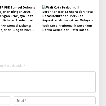
ewat Program IJD 2027
Tekankan Pembinaan Atlet Sejak
terian PU
Usia Dini
 PKK Sumsel Dukung
Wali Kota Prabumulih Serahkan
 Jajanan Bingen 2026,
Berita Acara dan Peta Batas
dengan Sriwijaya Post
Kelurahan, Perkuat Kepastian
n Kuliner Tradisional
Administrasi Wilayah
ng wajib ditandai
*