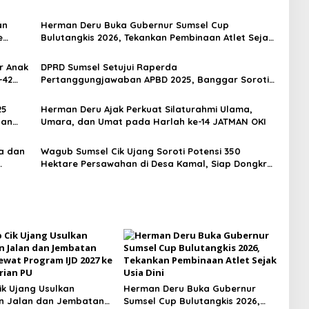
an
Herman Deru Buka Gubernur Sumsel Cup
e
Bulutangkis 2026, Tekankan Pembinaan Atlet Sejak
Usia Dini
r Anak
DPRD Sumsel Setujui Raperda
-42
Pertanggungjawaban APBD 2025, Banggar Soroti
Digitalisasi Aset hingga Penyelesaian Utang
Daerah
25
Herman Deru Ajak Perkuat Silaturahmi Ulama,
gan
Umara, dan Umat pada Harlah ke-14 JATMAN OKI
a dan
Wagub Sumsel Cik Ujang Soroti Potensi 350
Hektare Persawahan di Desa Kamal, Siap Dongkrak
Ekonomi Warga
k Ujang Usulkan
Herman Deru Buka Gubernur
n Jalan dan Jembatan
Sumsel Cup Bulutangkis 2026,