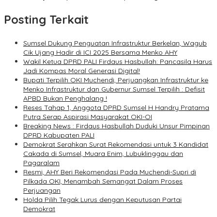
Posting Terkait
Sumsel Dukung Penguatan Infrastruktur Berkelan, Wagub
Cik Ujang Hadir di ICI 2025 Bersama Menko AHY
Wakil Ketua DPRD PALI Firdaus Hasbullah: Pancasila Harus
Jadi Kompas Moral Generasi Digital!
Bupati Terpilih OKI Muchendi, Perjuangkan Infrastruktur ke
Menko Infrastruktur dan Gubernur Sumsel Terpilih : Defisit
APBD Bukan Penghalang !
Reses Tahap 1, Anggota DPRD Sumsel H Handry Pratama
Putra Serap Aspirasi Masyarakat OKI-OI
Breaking News : Firdaus Hasbullah Duduki Unsur Pimpinan
DPRD Kabupaten PALI
Demokrat Serahkan Surat Rekomendasi untuk 3 Kandidat
Cakada di Sumsel, Muara Enim, Lubuklinggau dan
Pagaralam
Resmi, AHY Beri Rekomendasi Pada Muchendi-Supri di
Pilkada OKI, Menambah Semangat Dalam Proses
Perjuangan
Holda Pilih Tegak Lurus dengan Keputusan Partai
Demokrat