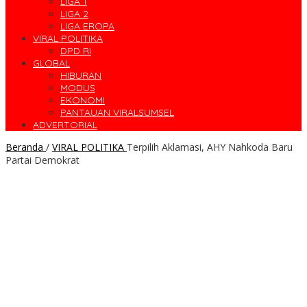
LIGA 1
LIGA 2
LIGA EROPA
VIRAL POLITIKA
DPD RI
GLOBAL
HIBURAN
MODUS
EKONOMI
PANTAUAN VIRALSUMSEL
ADVERTORIAL
Beranda
/
VIRAL POLITIKA
Terpilih Aklamasi, AHY Nahkoda Baru
Partai Demokrat