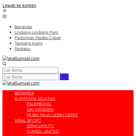
Lewati ke konten
Beranda
Undang-Undang Pers
Pedoman Media Cyber
Tentang Kami
Redaksi
BERANDA
SUMATERA SELATAN
PALEMBANG
OKI MANDIRA
MUBA MAJU LEBIH CEPAT
VIRAL SPORT
SRIWIJAYA FC
SUMSEL UNITED