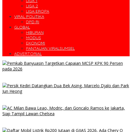
LIGA 1
LIGA 2
LIGA EROPA
VIRAL POLITIKA
DPD RI
GLOBAL
HIBURAN
MODUS
EKONOMI
PANTAUAN VIRALSUMSEL
ADVERTORIAL
Pemkab Banyuasin Targetkan Capaian MCSP KPK 90 Persen
pada 2026
Persik Kediri Datangkan Dua Bek Asing, Marcelo Djalo dan Park
Jun Heong
AC Milan Bawa Leao, Modric, dan Goncalo Ramos ke Jakarta,
Siap Tampil Lawan Chelsea