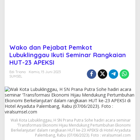
L
u
b
u
k
l
i
n
Wako dan Pejabat Pemkot
g
Lubuklinggau Ikuti Seminar Rangkaian
g
a
HUT-23 APEKSI
u
I
Edi Triono
Kamis, 15 Juni 2023
k
SUMSEL
u
t
i
S
e
m
i
Wali Kota Lubuklinggau, H SN Prana Putra Sohe hadiri acara seminar
n
‘Transformasi Ekonomi Hijau Mendukung Pertumbuhan Ekonomi
a
Berkelanjutan’ dalam rangkaian HUT ke-23 APEKSI di Hotel Aryaduta
r
Palembang, Rabu (07/06/2023). Foto : viralsumsel.com
R