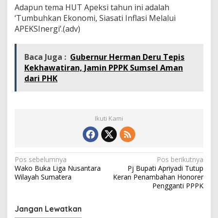
Adapun tema HUT Apeksi tahun ini adalah
‘Tumbuhkan Ekonomi, Siasati Inflasi Melalui
APEKSInergi’.(adv)
Baca Juga :
Gubernur Herman Deru Tepis
Kekhawatiran, Jamin PPPK Sumsel Aman
dari PHK
Ikuti Kami
N
Pos sebelumnya
Pos berikutnya
Wako Buka Liga Nusantara
Pj Bupati Apriyadi Tutup
a
Wilayah Sumatera
Keran Penambahan Honorer
v
Pengganti PPPK
i
Jangan Lewatkan
g