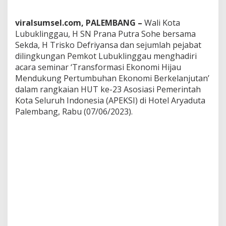
a
n
viralsumsel.com, PALEMBANG –
Wali Kota
g
Lubuklinggau, H SN Prana Putra Sohe bersama
k
a
Sekda, H Trisko Defriyansa dan sejumlah pejabat
i
dilingkungan Pemkot Lubuklinggau menghadiri
a
acara seminar ‘Transformasi Ekonomi Hijau
n
Mendukung Pertumbuhan Ekonomi Berkelanjutan’
H
dalam rangkaian HUT ke-23 Asosiasi Pemerintah
U
T
Kota Seluruh Indonesia (APEKSI) di Hotel Aryaduta
-
Palembang, Rabu (07/06/2023).
2
3
A
P
E
K
S
I