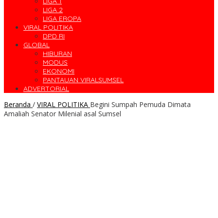
LIGA 1
LIGA 2
LIGA EROPA
VIRAL POLITIKA
DPD RI
GLOBAL
HIBURAN
MODUS
EKONOMI
PANTAUAN VIRALSUMSEL
ADVERTORIAL
Beranda
/
VIRAL POLITIKA
Begini Sumpah Pemuda Dimata
Amaliah Senator Milenial asal Sumsel