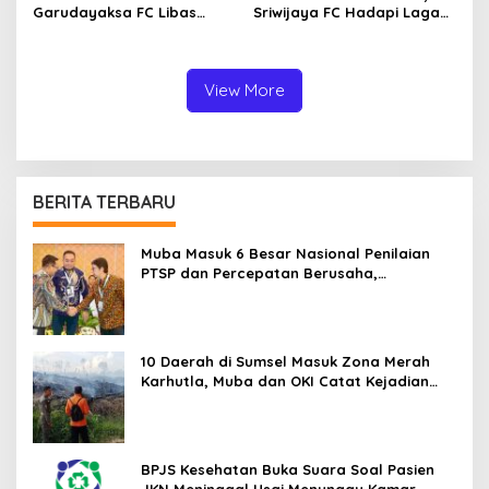
Garudayaksa FC Libas
Sriwijaya FC Hadapi Laga
Sriwijaya FC 3 Gol Tanpa
Hidup Mati
Balas
View More
BERITA TERBARU
Muba Masuk 6 Besar Nasional Penilaian
PTSP dan Percepatan Berusaha,
Selangkah Lagi Menuju Tiga Besar
10 Daerah di Sumsel Masuk Zona Merah
Karhutla, Muba dan OKI Catat Kejadian
Terbanyak
BPJS Kesehatan Buka Suara Soal Pasien