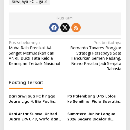
Sriwijaya FC Liga 3
Ikuti Kami
N
Pos sebelumnya
Pos berikutnya
Muba Raih Predikat AA
Bernardo Tavares Bongkar
a
Sangat Memuaskan dari
Strategi Persebaya Saat
v
ANRI, Bukti Tata Kelola
Hancurkan Semen Padang,
Kearsipan Terbaik Nasional
Bruno Paraiba Jadi Senjata
i
Rahasia
g
Posting Terkait
a
s
Dari Sriwijaya FC hingga
PS Palembang U-15 Lolos
i
Juara Liga 4, Bio Paulin
ke Semifinal Piala Soeratin
p
Tunjukkan Mental Juara
U-15 Sumsel 2026, Bungkam
Bersama Pasuruan United
PS Banyuasin U-15 8-2
Usai Antar Sumsel United
Sumatera Junior League
o
Juara EPA U-19, Wafa dan
2026 Segera Digelar di
s
Zaid Dipanggil Seleksi
Palembang, SSB Sumsel
Timnas Indonesia U-20
Berpeluang Tembus