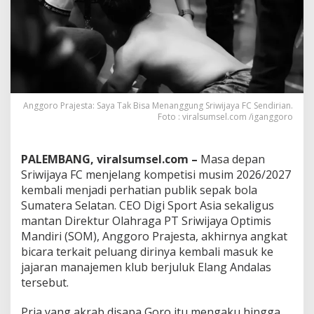
k
S
r
i
w
i
j
a
Anggoro Prajesta: Saya Tak Bisa Menanggung Sriwijaya FC Sendirian.
y
Foto : viralsumsel.com /iganggoro
a
F
C
PALEMBANG, viralsumsel.com –
Masa depan
Sriwijaya FC menjelang kompetisi musim 2026/2027
kembali menjadi perhatian publik sepak bola
Sumatera Selatan. CEO Digi Sport Asia sekaligus
mantan Direktur Olahraga PT Sriwijaya Optimis
Mandiri (SOM), Anggoro Prajesta, akhirnya angkat
bicara terkait peluang dirinya kembali masuk ke
jajaran manajemen klub berjuluk Elang Andalas
tersebut.
Pria yang akrab disapa Goro itu mengaku hingga