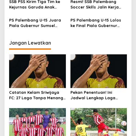
SSB PSS Kirim Tiga Tim ke
Resmi! SSB Palembang
Putaran Nasional
Kejurnas Garuda Anak
Soccer Skills Jalin Kerja
Indonesia 2026
Sama Strategis dengan
Diklat Merden Indonesia
PS Palembang U-15 Juara
PS Palembang U-15 Lolos
Piala Gubernur Sumsel
ke Final Piala Gubernur
Regional Palembang 2026
Sumsel 2026, Singkirkan
Usai Kalahkan DSP Lewat
Bhayangkara Sriwijaya
Adu Penalti, Abqory Sheva
Jangan Lewatkan
Sabet Top Skor
Catatan Kelam Sriwijaya
Pekan Penentuan! Ini
FC: 27 Laga Tanpa Menang
Jadwal Lengkap Laga
dan Resmi Turun Kasta
Terakhir Pegadaian
Championship 2025/26