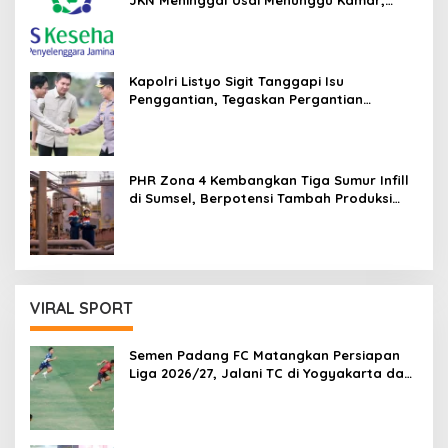
JKN Meninggal Usai Menunggu Kamar,
Tegaskan Peserta Berhak Dilayani
Kapolri Listyo Sigit Tanggapi Isu
Penggantian, Tegaskan Pergantian
Jabatan Hak Prerogatif Presiden
PHR Zona 4 Kembangkan Tiga Sumur Infill
di Sumsel, Berpotensi Tambah Produksi
Minyak 1.400 BOPD
VIRAL SPORT
Semen Padang FC Matangkan Persiapan
Liga 2026/27, Jalani TC di Yogyakarta dan
Lakoni Lima Laga Uji Coba