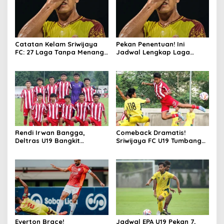
Catatan Kelam Sriwijaya
Pekan Penentuan! Ini
FC: 27 Laga Tanpa Menang
Jadwal Lengkap Laga
dan Resmi Turun Kasta
Terakhir Pegadaian
Championship 2025/26
Rendi Irwan Bangga,
Comeback Dramatis!
Deltras U19 Bangkit
Sriwijaya FC U19 Tumbang
Dramatis Kalahkan
2-3 dari Deltras, Gagal ke 8
Sriwijaya
Besar
Everton Brace!
Jadwal EPA U19 Pekan 7,