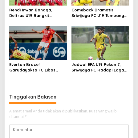
Rendi Irwan Bangga,
Comeback Dramatis!
Deltras U19 Bangkit
Sriwijaya FC U19 Tumbang
Dramatis Kalahkan
2-3 dari Deltras, Gagal ke 8
Sriwijaya
Besar
Everton Brace!
Jadwal EPA U19 Pekan 7,
Garudayaksa FC Libas
Sriwijaya FC Hadapi Laga
Sriwijaya FC 3 Gol Tanpa
Hidup Mati
Balas
Tinggalkan Balasan
Alamat email Anda tidak akan dipublikasikan.
Ruas yang wajib
ditandai
*