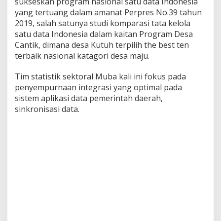
sukseskan program nasional satu data Indonesia
a
yang tertuang dalam amanat Perpres No.39 tahun
m
2019, salah satunya studi komparasi tata kelola
P
satu data Indonesia dalam kaitan Program Desa
e
n
Cantik, dimana desa Kutuh terpilih the best ten
g
terbaik nasional katagori desa maju.
e
n
Tim statistik sektoral Muba kali ini fokus pada
t
penyempurnaan integrasi yang optimal pada
a
s
sistem aplikasi data pemerintah daerah,
a
sinkronisasi data.
n
K
e
m
i
s
k
i
n
a
n
E
k