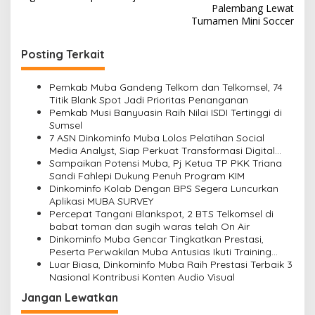
v
Palembang Lewat
Turnamen Mini Soccer
i
g
Posting Terkait
a
s
Pemkab Muba Gandeng Telkom dan Telkomsel, 74
Titik Blank Spot Jadi Prioritas Penanganan
i
Pemkab Musi Banyuasin Raih Nilai ISDI Tertinggi di
Sumsel
p
7 ASN Dinkominfo Muba Lolos Pelatihan Social
o
Media Analyst, Siap Perkuat Transformasi Digital
Pemerintahan
Sampaikan Potensi Muba, Pj Ketua TP PKK Triana
s
Sandi Fahlepi Dukung Penuh Program KIM
Dinkominfo Kolab Dengan BPS Segera Luncurkan
Aplikasi MUBA SURVEY
Percepat Tangani Blankspot, 2 BTS Telkomsel di
babat toman dan sugih waras telah On Air
Dinkominfo Muba Gencar Tingkatkan Prestasi,
Peserta Perwakilan Muba Antusias Ikuti Training
JARKOM
Luar Biasa, Dinkominfo Muba Raih Prestasi Terbaik 3
Nasional Kontribusi Konten Audio Visual
Jangan Lewatkan