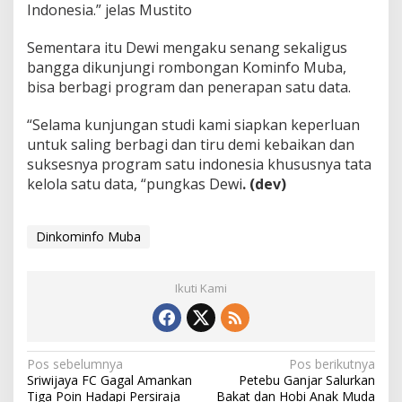
Indonesia.” jelas Mustito
Sementara itu Dewi mengaku senang sekaligus
bangga dikunjungi rombongan Kominfo Muba,
bisa berbagi program dan penerapan satu data.
“Selama kunjungan studi kami siapkan keperluan
untuk saling berbagi dan tiru demi kebaikan dan
suksesnya program satu indonesia khususnya tata
kelola satu data, “pungkas Dewi
. (dev)
Dinkominfo Muba
Ikuti Kami
N
Pos sebelumnya
Pos berikutnya
Sriwijaya FC Gagal Amankan
Petebu Ganjar Salurkan
a
Tiga Poin Hadapi Persiraja
Bakat dan Hobi Anak Muda