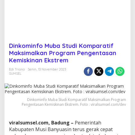
o
m
p
a
r
a
t
i
Dinkominfo Muba Studi Komparatif
f
Maksimalkan Program Pengentasan
M
a
Kemiskinan Ekstrem
k
s
Edi Triono
Senin, 13 November 2023
i
SUMSEL
m
a
l
k
Dinkominfo Muba Studi Komparatif Maksimalkan Program
a
Pengentasan Kemiskinan Ekstrem. Foto : viralsumsel.com/dev
n
P
r
viralsumsel.com, Badung –
Pemerintah
o
g
Kabupaten Musi Banyuasin terus gerak cepat
r