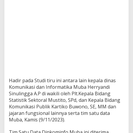
s
t
r
e
m
Hadir pada Studi tiru ini antara lain kepala dinas
Komunikasi dan Informatika Muba Herryandi
Sinulingga A.P di wakili oleh Plt.Kepala Bidang
Statistik Sektoral Mustito, SPd, dan Kepala Bidang
Komunikasi Publik Kartiko Buwono, SE, MM dan
jajaran fungsional lainnya serta tim satu data
Muba, Kamis (9/11/2023).
Tim Satu Data Dinkominfo Muba ini diterima