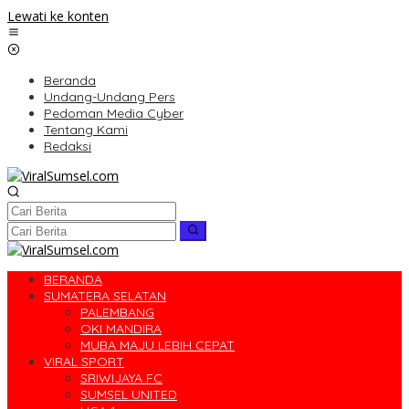
Lewati ke konten
Beranda
Undang-Undang Pers
Pedoman Media Cyber
Tentang Kami
Redaksi
BERANDA
SUMATERA SELATAN
PALEMBANG
OKI MANDIRA
MUBA MAJU LEBIH CEPAT
VIRAL SPORT
SRIWIJAYA FC
SUMSEL UNITED