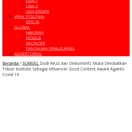
LIGA 1
LIGA 2
LIGA EROPA
VIRAL POLITIKA
DPD RI
GLOBAL
HIBURAN
MODUS
EKONOMI
PANTAUAN VIRALSUMSEL
ADVERTORIAL
Beranda
/
SUMSEL
Dodi Reza dan Dinkominfo Muba Dinobatkan
Tribun Institute Sebagai Influencer Good Content Award Againts
Covid-19