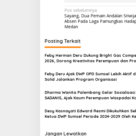
N
Pos sebelumnya
Sayang, Dua Pemain Andalan Sriwij
a
Absen Pada Laga Pamungkas Hada
v
Medan
i
Posting Terkait
g
a
Feby Herman Deru Dukung Bright Gas Compe
s
2026, Dorong Kreativitas Perempuan dan Pr
UMKM Kuliner Sumsel
i
Feby Deru Ajak DWP OPD Sumsel Lebih Aktif 
p
Solid Jalankan Program Organisasi
o
Dharma Wanita Palembang Gelar Sosialisasi
s
SADANIS, Ajak Kaum Perempuan Waspadai K
Payudara Sejak Dini
Desy Kasnayati Edward Resmi Dikukuhkan Se
Ketua DWP Sumsel Periode 2024-2029 Oleh K
DWP Pusat
Jangan Lewatkan