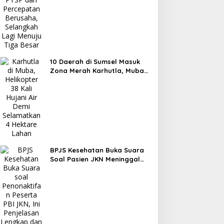
10 Daerah di Sumsel Masuk
Zona Merah Karhutla, Muba
dan OKI Catat Kejadian
Terbanyak
BPJS Kesehatan Buka Suara
Soal Pasien JKN Meninggal
Usai Menunggu Kamar,
Tegaskan Peserta Berhak
Dilayani