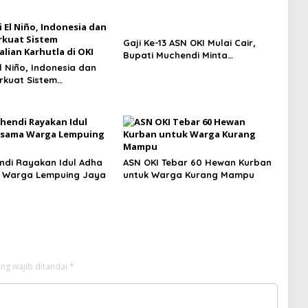
Gaji Ke-13 ASN OKI Mulai Cair,
Bupati Muchendi Minta
l Niño, Indonesia dan
Prioritaskan Biaya Pendidikan
rkuat Sistem
Anak
lian Karhutla di OKI
ndi Rayakan Idul Adha
ASN OKI Tebar 60 Hewan Kurban
 Warga Lempuing Jaya
untuk Warga Kurang Mampu
ng wajib ditandai
*