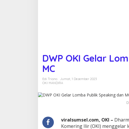
l
a
r
L
o
m
b
a
P
u
b
DWP OKI Gelar Lom
l
i
MC
k
S
Edi Triono
Jumat, 1 Desember 2023
p
OKI MANDIRA
e
a
k
i
D
n
g
d
viralsumsel.com, OKI –
Dharma
a
Komering Ilir (OKI) menggelar
n