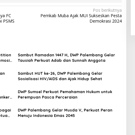
Pos berikutnya
aya FC
Pemkab Muba Ajak MUI Sukseskan Pesta
pi PSMS
Demokrasi 2024
tition
Sambut Ramadan 1447 H, DWP Palembang Gelar
omosi
Tausiah Perkuat Adab dan Sunnah Anggota
dan
Sambut HUT ke-26, DWP Palembang Gelar
Sosialisasi HIV/AIDS dan Ajak Hidup Sehat
DWP Sumsel Perkuat Pemahaman Hukum untuk
anker
Perempuan Pasca Perceraian
bagai
DWP Palembang Gelar Musda V, Perkuat Peran
etua
Menuju Indonesia Emas 2045