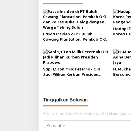
Hadapi E
Pasca Insiden di PT Buluh
Korea Pe
Cawang Plantation, Pemkab OKI
Pengenda
dan Polres Buka Dialog dengan
Warga Tebing Suluh
Sapi 1,1 Ton Milik Peternak OKI
H. Muche
Jadi Pilihan Kurban Presiden
Bersama
Prabowo
Tinggalkan Balasan
Alamat email Anda tidak akan dipublikasikan.
Ruas ya