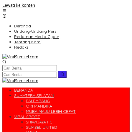
Lewati ke konten
Beranda
Undang-Undang Pers
Pedoman Media Cyber
Tentang Kami
Redaksi
BERANDA
SUMATERA SELATAN
PALEMBANG
OKI MANDIRA
MUBA MAJU LEBIH CEPAT
VIRAL SPORT
SRIWIJAYA FC
SUMSEL UNITED