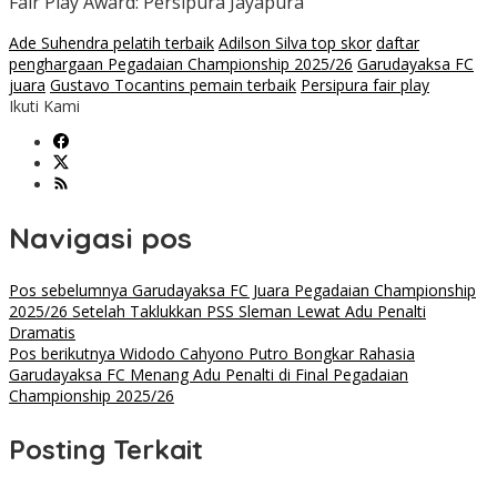
Fair Play Award: Persipura Jayapura
Ade Suhendra pelatih terbaik
Adilson Silva top skor
daftar
penghargaan Pegadaian Championship 2025/26
Garudayaksa FC
juara
Gustavo Tocantins pemain terbaik
Persipura fair play
Ikuti Kami
Navigasi pos
Pos sebelumnya
Garudayaksa FC Juara Pegadaian Championship
2025/26 Setelah Taklukkan PSS Sleman Lewat Adu Penalti
Dramatis
Pos berikutnya
Widodo Cahyono Putro Bongkar Rahasia
Garudayaksa FC Menang Adu Penalti di Final Pegadaian
Championship 2025/26
Posting Terkait