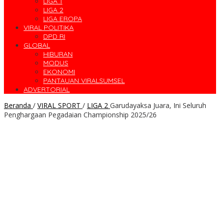
LIGA 1
LIGA 2
LIGA EROPA
VIRAL POLITIKA
DPD RI
GLOBAL
HIBURAN
MODUS
EKONOMI
PANTAUAN VIRALSUMSEL
ADVERTORIAL
Beranda
/
VIRAL SPORT
/
LIGA 2
Garudayaksa Juara, Ini Seluruh
Penghargaan Pegadaian Championship 2025/26