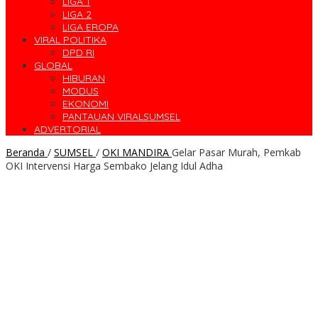
LIGA 1
LIGA 2
LIGA EROPA
VIRAL POLITIKA
DPD RI
GLOBAL
HIBURAN
MODUS
EKONOMI
PANTAUAN VIRALSUMSEL
ADVERTORIAL
Beranda
/
SUMSEL
/
OKI MANDIRA
Gelar Pasar Murah, Pemkab
OKI Intervensi Harga Sembako Jelang Idul Adha