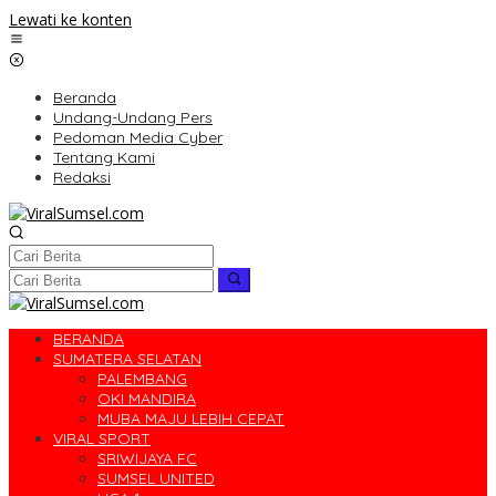
Lewati ke konten
Beranda
Undang-Undang Pers
Pedoman Media Cyber
Tentang Kami
Redaksi
BERANDA
SUMATERA SELATAN
PALEMBANG
OKI MANDIRA
MUBA MAJU LEBIH CEPAT
VIRAL SPORT
SRIWIJAYA FC
SUMSEL UNITED