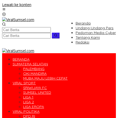
Lewati ke konten
Beranda
Undang-Undang Pers
Pedoman Media Cyber
Tentang Kami
Redaksi
BERANDA
SUMATERA SELATAN
PALEMBANG
OKI MANDIRA
MUBA MAJU LEBIH CEPAT
VIRAL SPORT
SRIWIJAYA FC
SUMSEL UNITED
LIGA 1
LIGA 2
LIGA EROPA
VIRAL POLITIKA
DPD RI