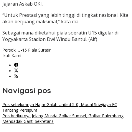
Jajaran Askab OKI.
“Untuk Prestasi yang lebih tinggi di tingkat nasional. Kita
akan berjuang maksimal,” kata dia.
Sebagai mana diketahui piala soeratin U15 digelar di
Yogyakarta Stadion Dwi Windu Bantul. (Alf)
Persoki U-15
Piala Suratin
Ikuti Kami
Navigasi pos
Pos sebelumnya
Hajar Galuh United 5-0, Modal Sriwijaya FC
Tantang Persipura
Pos berikutnya
Jelang Musda Golkar Sumsel, Golkar Palembang
Mendadak Ganti Sekretaris