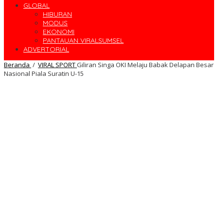
GLOBAL
HIBURAN
MODUS
EKONOMI
PANTAUAN VIRALSUMSEL
ADVERTORIAL
Beranda
/
VIRAL SPORT
Giliran Singa OKI Melaju Babak Delapan Besar
Nasional Piala Suratin U-15