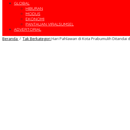
GLOBAL
HIBURAN
MODUS
EKONOMI
PANTAUAN VIRALSUMSEL
ADVERTORIAL
Beranda
/
Tak Berkategori
Hari Pahlawan di Kota Prabumulih Ditandai