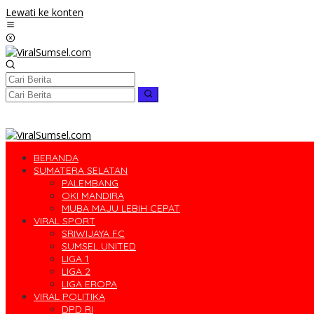
Lewati ke konten
BERANDA
SUMATERA SELATAN
PALEMBANG
OKI MANDIRA
MUBA MAJU LEBIH CEPAT
VIRAL SPORT
SRIWIJAYA FC
SUMSEL UNITED
LIGA 1
LIGA 2
LIGA EROPA
VIRAL POLITIKA
DPD RI