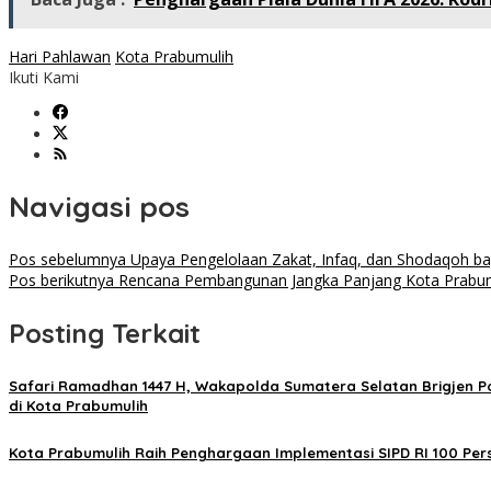
Hari Pahlawan
Kota Prabumulih
Ikuti Kami
Navigasi pos
Pos sebelumnya
Upaya Pengelolaan Zakat, Infaq, dan Shodaqoh ba
Pos berikutnya
Rencana Pembangunan Jangka Panjang Kota Prabum
Posting Terkait
Safari Ramadhan 1447 H, Wakapolda Sumatera Selatan Brigjen Po
di Kota Prabumulih
Kota Prabumulih Raih Penghargaan Implementasi SIPD RI 100 Per