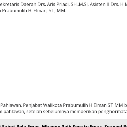
etaris Daerah Drs. Aris Priadi, SH.,M.Si, Asisten II Drs. H 
a Prabumulih H. Elman, ST, MM.
 Pahlawan. Penjabat Walikota Prabumulih H Elman ST MM 
 pahlawan, setelah sebelumnya memberikan penghormatan 
i Sabet Bola Emas, Mbappe Raih Sepatu Emas, Spanyol B