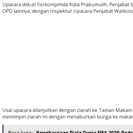
Upacara diikuti Forkompimda Kota Prabumulih, Penjabat Sekr
OPD lainnya, dengan Inspektur Upacara Penjabat Walikot
Usai upacara dilanjutkan dengan ziarah ke Taman Makam
memimpin ziarah ini dengan menaburkan bunga ke makam
Baca Juga :
Penghargaan Piala Dunia FIFA 2026: Rodr